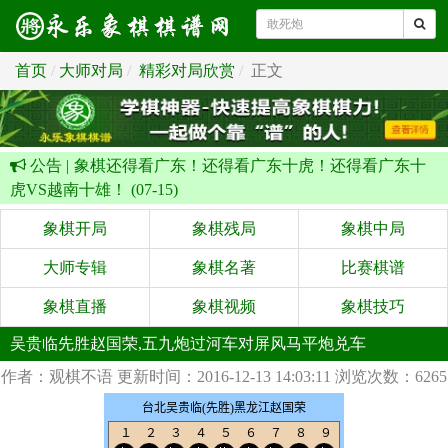
首页
大师对局
精彩对局欣赏
正文
公告 |
象棋还得看广东！还得看广东十虎！还得看广东十
虎VS越南十雄！ (07-15)
象棋开局
象棋残局
象棋中局
大师专辑
象棋名著
比赛棋谱
象棋直播
象棋视频
象棋技巧
吴贵临先胜赵国荣,五九炮过河车对屏风马平炮兑车
作者：观棋不语
更新时间：2016-12-13 14:03:11
浏览次数：6265