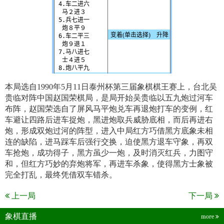
本局选自1990年5月11日泰州杯第三届象棋棋王赛上，台北吴
贵临对阵中国赵国荣棋局，是局开始吴贵临以五九炮过河车
布阵，赵国荣选自了屏风马平炮兑车再退炮打车的变例，红
车避让四路后进车捉炮，黑进炮取兵威胁底相，而后再进右
炮，形成双炮过河的阵型，进入中局红方巧借黑方底象未相
连的缺陷，进马踩车后强行交换，迫使黑方退车守象，再双
车抢炮，成功得子，黑方虽少一炮，及时消灭红兵，力图守
和，但红方巧妙的弃炮将军，再进车杀象，使得黑方士象被
完全打乱，最终凭借双车错杀。
上一局
下一局
象棋直播
more