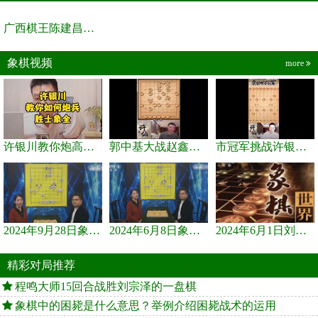
广西棋王陈建昌直播间
象棋视频
more
许银川教你炮高兵士象全如何赢士象全，简单四步即可
郭中基大战赵鑫鑫，许银川激情讲解
市冠军挑战许银川，急进中兵变化真激烈！
2024年9月28日象棋世界栏目，刘君、蒋川讲解了第九届杨官璘杯象棋...
2024年6月8日象棋世界，刘君、蒋川讲解了第九届杨官璘杯全国象棋...
2024年6月1日刘君、蒋川讲解第三届上海杯象棋大师赛谢靖与李少庚...
精彩对局推荐
程鸣大师15回合战胜刘宗泽的一盘棋
象棋中的困毙是什么意思？举例介绍困毙战术的运用