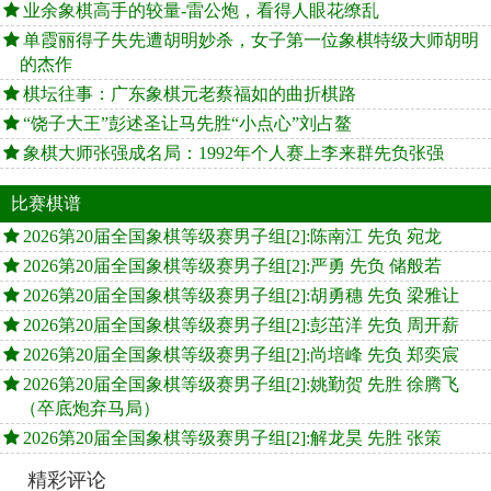
业余象棋高手的较量-雷公炮，看得人眼花缭乱
单霞丽得子失先遭胡明妙杀，女子第一位象棋特级大师胡明
的杰作
棋坛往事：广东象棋元老蔡福如的曲折棋路
“饶子大王”彭述圣让马先胜“小点心”刘占鳌
象棋大师张强成名局：1992年个人赛上李来群先负张强
比赛棋谱
2026第20届全国象棋等级赛男子组[2]:陈南江 先负 宛龙
2026第20届全国象棋等级赛男子组[2]:严勇 先负 储般若
2026第20届全国象棋等级赛男子组[2]:胡勇穗 先负 梁雅让
2026第20届全国象棋等级赛男子组[2]:彭茁洋 先负 周开薪
2026第20届全国象棋等级赛男子组[2]:尚培峰 先负 郑奕宸
2026第20届全国象棋等级赛男子组[2]:姚勤贺 先胜 徐腾飞
（卒底炮弃马局）
2026第20届全国象棋等级赛男子组[2]:解龙昊 先胜 张策
精彩评论