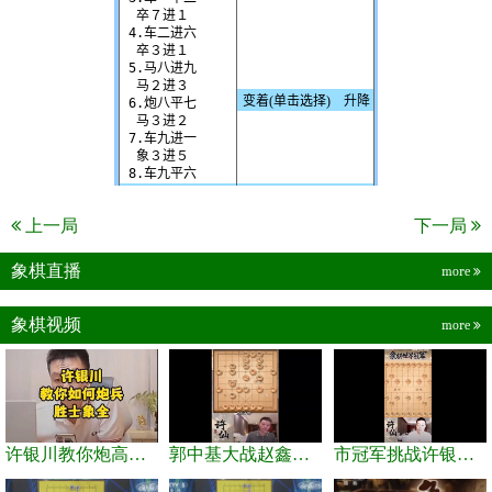
上一局
下一局
象棋直播
more
象棋视频
more
许银川教你炮高兵士象全如何赢士象全，简单四步即可
郭中基大战赵鑫鑫，许银川激情讲解
市冠军挑战许银川，急进中兵变化真激烈！