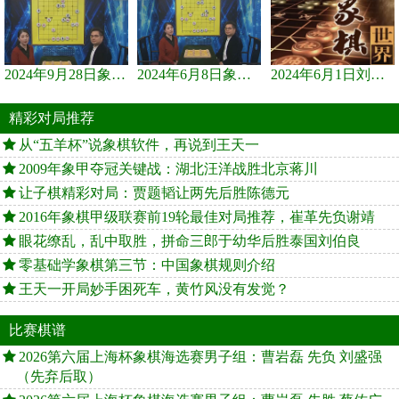
2024年9月28日象棋世界栏目，刘君、蒋川讲解了第九届杨官璘杯象棋...
2024年6月8日象棋世界，刘君、蒋川讲解了第九届杨官璘杯全国象棋...
2024年6月1日刘君、蒋川讲解第三届上海杯象棋大师赛谢靖与李少庚...
精彩对局推荐
从“五羊杯”说象棋软件，再说到王天一
2009年象甲夺冠关键战：湖北汪洋战胜北京蒋川
让子棋精彩对局：贾题韬让两先后胜陈德元
2016年象棋甲级联赛前19轮最佳对局推荐，崔革先负谢靖
眼花缭乱，乱中取胜，拼命三郎于幼华后胜泰国刘伯良
零基础学象棋第三节：中国象棋规则介绍
王天一开局妙手困死车，黄竹风没有发觉？
比赛棋谱
2026第六届上海杯象棋海选赛男子组：曹岩磊 先负 刘盛强
（先弃后取）