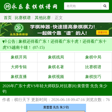
首页
比赛棋谱
其他比赛
正文
公告 |
象棋还得看广东！还得看广东十虎！还得看广东十
虎VS越南十雄！ (07-15)
象棋开局
象棋残局
象棋中局
大师专辑
象棋名著
比赛棋谱
象棋直播
象棋视频
象棋技巧
2026年广东十虎VS年轻大师联队对抗赛[8]:黄蕾蕾 先负 朱少
钧
作者：棋行天下
更新时间：2026-06-18 09:47:16
浏览次数：76