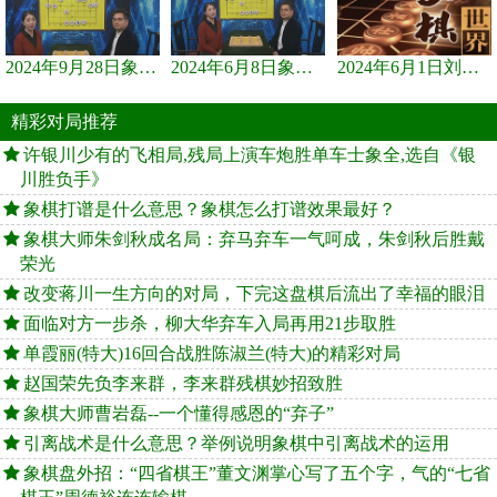
2024年9月28日象棋世界栏目，刘君、蒋川讲解了第九届杨官璘杯象棋...
2024年6月8日象棋世界，刘君、蒋川讲解了第九届杨官璘杯全国象棋...
2024年6月1日刘君、蒋川讲解第三届上海杯象棋大师赛谢靖与李少庚...
精彩对局推荐
许银川少有的飞相局,残局上演车炮胜单车士象全,选自《银
川胜负手》
象棋打谱是什么意思？象棋怎么打谱效果最好？
象棋大师朱剑秋成名局：弃马弃车一气呵成，朱剑秋后胜戴
荣光
改变蒋川一生方向的对局，下完这盘棋后流出了幸福的眼泪
面临对方一步杀，柳大华弃车入局再用21步取胜
单霞丽(特大)16回合战胜陈淑兰(特大)的精彩对局
赵国荣先负李来群，李来群残棋妙招致胜
象棋大师曹岩磊--一个懂得感恩的“弃子”
引离战术是什么意思？举例说明象棋中引离战术的运用
象棋盘外招：“四省棋王”董文渊掌心写了五个字，气的“七省