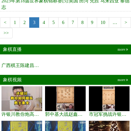
2023年第18届世界象棋锦标赛[5]:英国 田菏 先胜 马来西亚 黎德
志
<
1
2
3
4
5
6
7
8
9
10
…
>
>>
象棋直播
more
广西棋王陈建昌直播间
象棋视频
more
许银川教你炮高兵士象全如何赢士象全，简单四步即可
郭中基大战赵鑫鑫，许银川激情讲解
市冠军挑战许银川，急进中兵变化真激烈！