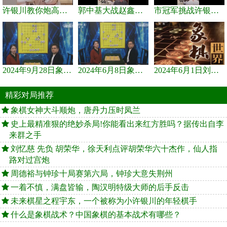
许银川教你炮高兵士象全如何赢士象全，简单四步即可
郭中基大战赵鑫鑫，许银川激情讲解
市冠军挑战许银川，急进中兵变化真激烈！
2024年9月28日象棋世界栏目，刘君、蒋川讲解了第九届杨官璘杯象棋...
2024年6月8日象棋世界，刘君、蒋川讲解了第九届杨官璘杯全国象棋...
2024年6月1日刘君、蒋川讲解第三届上海杯象棋大师赛谢靖与李少庚...
精彩对局推荐
象棋女神大斗顺炮，唐丹力压时凤兰
史上最精准狠的绝妙杀局!你能看出来红方胜吗？据传出自李
来群之手
刘忆慈 先负 胡荣华，徐天利点评胡荣华六十杰作，仙人指
路对过宫炮
周德裕与钟珍十局赛第六局，钟珍大意失荆州
一着不慎，满盘皆输，陶汉明特级大师的后手反击
未来棋星之程宇东，一个被称为小许银川的年轻棋手
什么是象棋战术？中国象棋的基本战术有哪些？