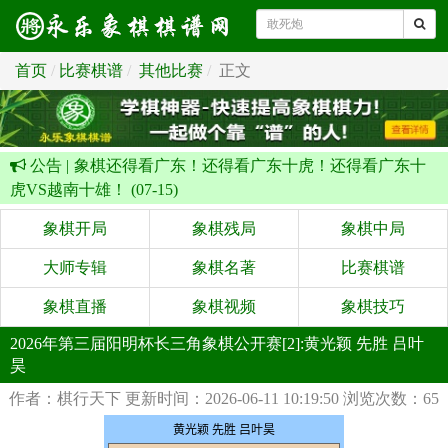
首页
比赛棋谱
其他比赛
正文
公告 |
象棋还得看广东！还得看广东十虎！还得看广东十
虎VS越南十雄！ (07-15)
象棋开局
象棋残局
象棋中局
大师专辑
象棋名著
比赛棋谱
象棋直播
象棋视频
象棋技巧
2026年第三届阳明杯长三角象棋公开赛[2]:黄光颖 先胜 吕叶
昊
作者：棋行天下
更新时间：2026-06-11 10:19:50
浏览次数：65