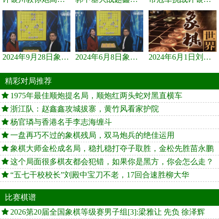
2024年9月28日象棋世界栏目，刘君、蒋川讲解了第九届杨官璘杯象棋...
2024年6月8日象棋世界，刘君、蒋川讲解了第九届杨官璘杯全国象棋...
2024年6月1日刘君、蒋川讲解第三届上海杯象棋大师赛谢靖与李少庚...
精彩对局推荐
1975年最佳顺炮提名局，顺炮红两头蛇对黑直横车
浙江队：赵鑫鑫攻城拔寨，黄竹风看家护院
杨官璘与香港名手李志海缠斗
一盘再巧不过的象棋残局，双马炮兵的绝佳运用
象棋大师金松成名局，稳扎稳打夺子取胜，金松先胜苗永鹏
这个局面很多棋友都会犯错，如果你是黑方，你会怎么走？
“五七干校校长”刘殿中宝刀不老，17回合速胜柳大华
比赛棋谱
2026第20届全国象棋等级赛男子组[3]:梁雅让 先负 徐泽辉