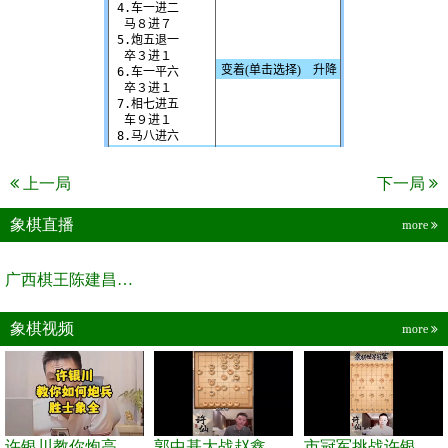
上一局
下一局
象棋直播
more
广西棋王陈建昌直播间
象棋视频
more
许银川教你炮高兵士象全如何赢士象全，简单四步即可
郭中基大战赵鑫鑫，许银川激情讲解
市冠军挑战许银川，急进中兵变化真激烈！