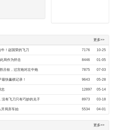
更多>>
的牛！赵国荣的飞刀
7176
10-25
以此局作为怀念
8446
01-05
先胜吕钦，过宫炮对左中炮
7875
07-03
甲最快赢棋记录！
9643
05-28
献忠
12897
05-14
，没有飞刀只有巧妙的兑子
8973
03-18
从开局弃车始
5534
04-01
更多>>