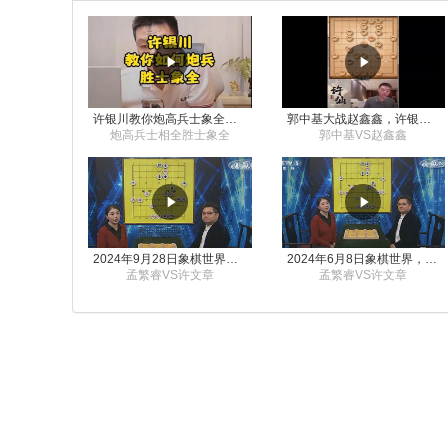
许银川教你炮高兵士象全如何赢士象全，简单四步即可
郭中基大战赵鑫鑫，许银川激情讲解
炮高兵士相全胜士象全
郭中基VS赵鑫鑫
2024年9月28日象棋世界栏目，刘君、蒋川讲解了第九届杨官璘杯象棋公开赛孟繁睿与许文章的对局
2024年6月8日象棋世界，刘君、蒋川讲解了第九届杨官璘杯全国象棋公开赛孟繁睿与许文章的对局
孟繁睿VS许文章
孟繁睿VS许文章