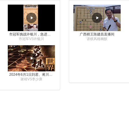
市冠军挑战许银川，急进中兵变化真激烈！
广西棋王陈建昌直播间
市冠军VS许银川
讲棋风格幽默
2024年6月1日刘君、蒋川讲解第三届上海杯象棋大师赛谢靖与李少庚的对局
谢靖VS李少庚