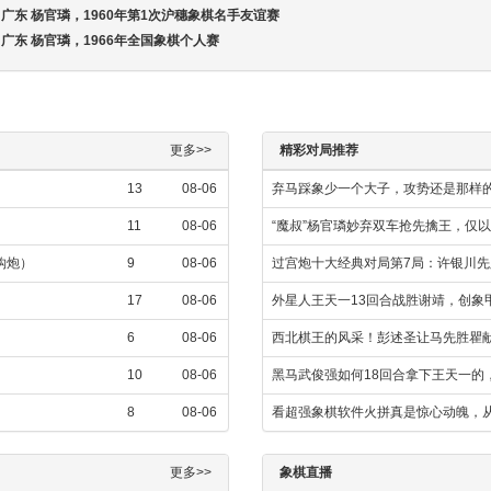
和 广东 杨官璘，1960年第1次沪穗象棋名手友谊赛
 广东 杨官璘，1966年全国象棋个人赛
更多>>
精彩对局推荐
13
08-06
弃马踩象少一个大子，攻势还是那样
11
08-06
“魔叔”杨官璘妙弃双车抢先擒王，仅
金钩炮）
9
08-06
过宫炮十大经典对局第7局：许银川
17
08-06
外星人王天一13回合战胜谢靖，创象
6
08-06
西北棋王的风采！彭述圣让马先胜瞿
10
08-06
黑马武俊强如何18回合拿下王天一的
8
08-06
看超强象棋软件火拼真是惊心动魄，
更多>>
象棋直播