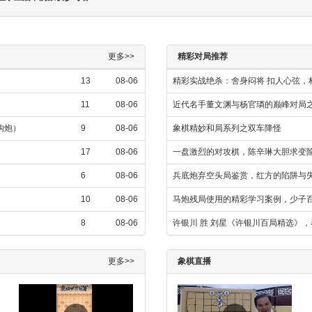
更多>>
精彩对局推荐
13
08-06
精彩实战绝杀：舍身闷将 扣人心弦，林
11
08-06
近代名手董文渊与杨官璘的巅峰对局
金钩炮）
9
08-06
象棋精妙和局系列之双车降怪
17
08-06
一盘激烈的对攻棋，陈辛琳大胆求变
6
08-06
兵底炮弃空头局鉴赏，红方的陷阱与
10
08-06
马炮残局使用的精彩学习案例，少子百
8
08-06
许银川 胜 刘星《许银川百局精选》
更多>>
象棋直播