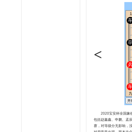
<
2020宝安杯全国
包括赵鑫鑫、申鹏、孟
赛，对等级分无影响，