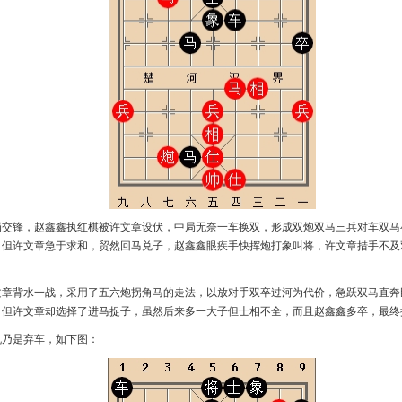
局交锋，赵鑫鑫执红棋被许文章设伏，中局无奈一车换双，形成双炮双马三兵对车双马
，但许文章急于求和，贸然回马兑子，赵鑫鑫眼疾手快挥炮打象叫将，许文章措手不及
文章背水一战，采用了五六炮拐角马的走法，以放对手双卒过河为代价，急跃双马直奔
，但许文章却选择了进马捉子，虽然后来多一大子但士相不全，而且赵鑫鑫多卒，最终
机乃是弃车，如下图：