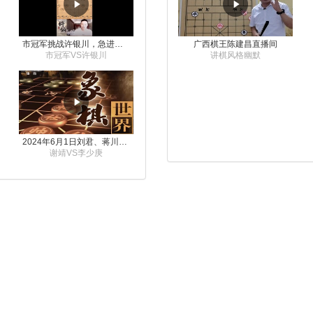
市冠军挑战许银川，急进中兵变化真激烈！
广西棋王陈建昌直播间
市冠军VS许银川
讲棋风格幽默
2024年6月1日刘君、蒋川讲解第三届上海杯象棋大师赛谢靖与李少庚的对局
谢靖VS李少庚