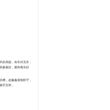
卒的局面，有车对无车，
双象被掠，最终痛失好
卧槽，赵鑫鑫退炮防守，
握手言和，