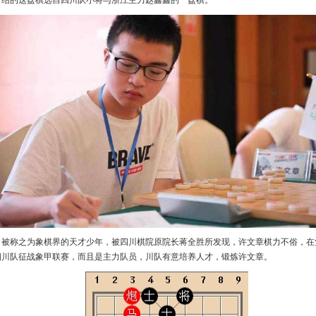
介绍的这盘棋选自四川队小将与浙江主力赵鑫鑫的一盘棋。
，被称之为象棋界的天才少年，被四川棋院原院长蒋全胜所发现，许文章棋力不俗，在
四川队征战象甲联赛，而且是主力队员，川队有意培养人才，锻炼许文章。