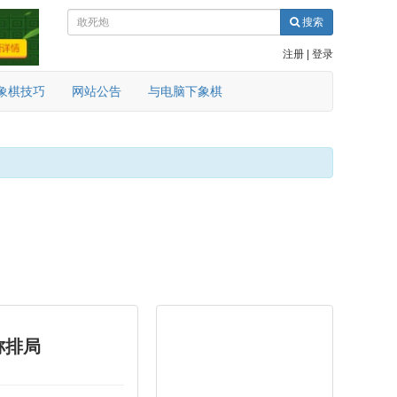
搜索
注册
|
登录
象棋技巧
网站公告
与电脑下象棋
称排局