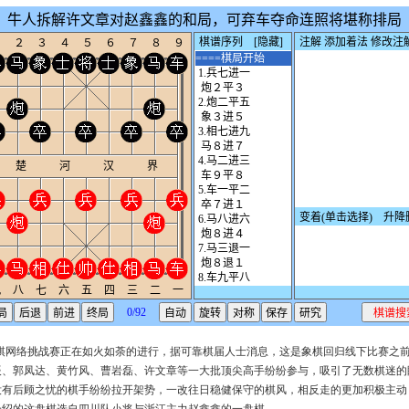
象棋网络挑战赛正在如火如荼的进行，据可靠棋届人士消息，这是象棋回归线下比赛之
辰、郭凤达、黄竹风、曹岩磊、许文章等一大批顶尖高手纷纷参与，吸引了无数棋迷的
没有后顾之忧的棋手纷纷拉开架势，一改往日稳健保守的棋风，相反走的更加积极主动