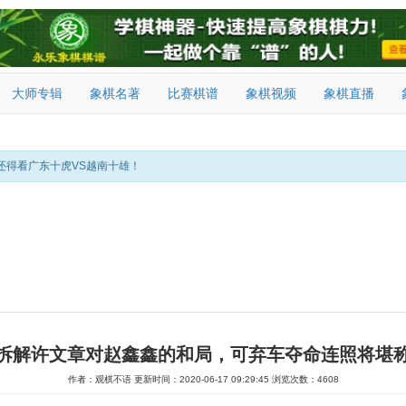
大师专辑
象棋名著
比赛棋谱
象棋视频
象棋直播
还得看广东十虎VS越南十雄！
拆解许文章对赵鑫鑫的和局，可弃车夺命连照将堪
作者：观棋不语
更新时间：2020-06-17 09:29:45
浏览次数：4608