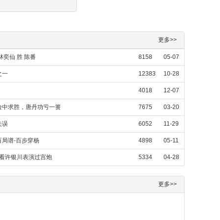
更多>>
奕仙 胜 陈番
8158
05-07
之一
12383
10-28
4018
12-07
险中求胜，唐丹功亏一篑
7675
03-20
失误
6052
11-29
局谱-百步穿杨
4898
05-11
，看许银川表演过宫炮
5334
04-28
更多>>