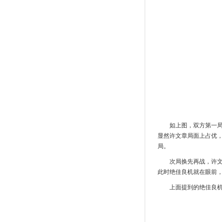
如上图，双方第一
显然许文章局面上占优
局。
次局换先再战，许
此时绝佳良机就在眼前
上面提到的绝佳良