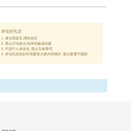
评论区礼仪
1. 请文明发言,理性发言
2. 禁止讨论政治,色情等敏感话题
3. 不进行人身攻击, 禁止互相辱骂.
4. 评论区的良好环境要靠大家共同维护, 请大家遵守规则.