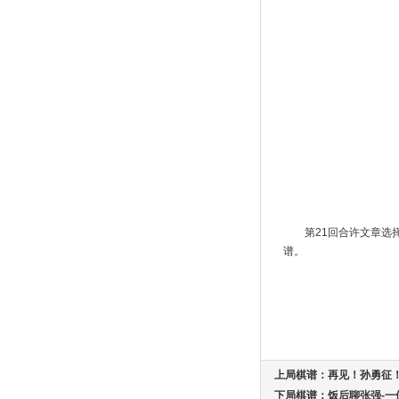
第21回合许文章
谱。
上局棋谱：
再见！孙勇征
下局棋谱：
饭后聊张强-