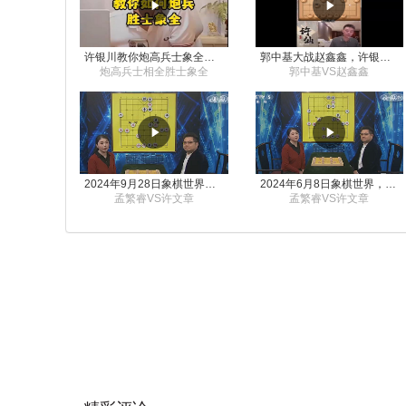
许银川教你炮高兵士象全如何赢士象全，简单四步即可
郭中基大战赵鑫鑫，许银川激情讲解
炮高兵士相全胜士象全
郭中基VS赵鑫鑫
2024年9月28日象棋世界栏目，刘君、蒋川讲解了第九届杨官璘杯象棋公开赛孟繁睿与许文章的对局
2024年6月8日象棋世界，刘君、蒋川讲解了第九届杨官璘杯全国象棋公开赛孟繁睿与许文章的对局
孟繁睿VS许文章
孟繁睿VS许文章