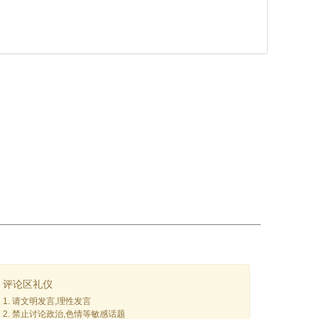
评论区礼仪
1. 请文明发言,理性发言
2. 禁止讨论政治,色情等敏感话题