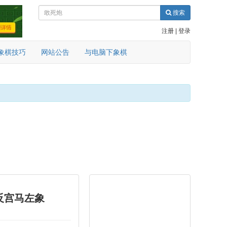
搜索
注册
|
登录
象棋技巧
网站公告
与电脑下象棋
反宫马左象