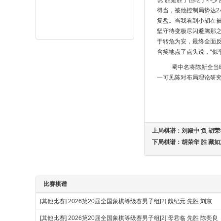
说“胜是胜了但吃了不少
得当，被他控制局势达2
复盘。当我看到小胡在
坚守待变极尽闪避腾那
于转危为安，最终全面反
含笑地点了点头说，“似
蜀中名将陈新全当
一可见陈对布局理论研
上局棋谱：
刘殿中 负 胡
下局棋谱：
胡荣华 胜 藏
比赛棋谱
[其他比赛]
2026第20届全国象棋等级赛男子组[2]:魏纪元 先胜 刘京
[其他比赛]
2026第20届全国象棋等级赛男子组[2]:母君临 先胜 陈奕良