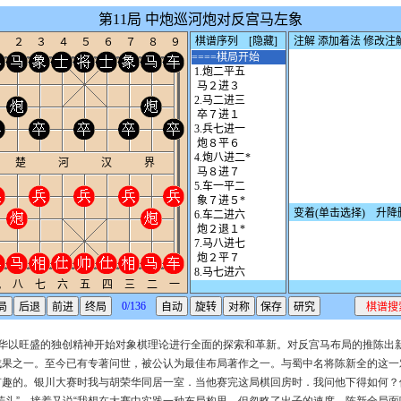
荣华以旺盛的独创精神开始对象棋理论进行全面的探索和革新。对反宫马布局的推陈出
成果之一。至今已有专著问世，被公认为最佳布局著作之一。与蜀中名将陈新全的这一
有趣的。银川大赛时我与胡荣华同居一室．当他赛完这局棋回房时．我问他下得如何？