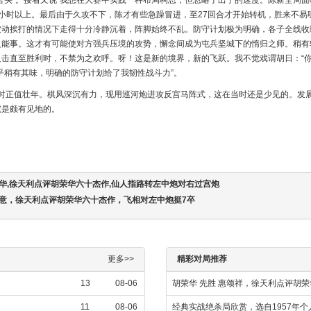
苦头”。接着又说“我想在大赛中实践一种布局构思，但忽略了出子的速度。陈新全局
小时以上。最后由于久攻不下，陈才有些急躁冒进，至27回合才开始转机，胜来不易
被动挨打的情况下走得十分冷静沉着，阵脚始终不乱。防守计划极为明确，各子全线收
之能事。这才有可能使对方强兵压境的攻势，懈念间成为屯兵坚城下的惰归之师。稍有
击直至胜利时，不禁为之欢呼。呀！这是新的境界，新的飞跃。我不觉戏谓胡日：“你
乎稍有其味，明确的防守计划给了我韧性战斗力”。
时正值壮年。棋风深沉有力，现用巡河炮进攻反宫马阵式，这在当时还是少见的。发
究是颇有见地的。
荣华,徐天利点评胡荣华六十杰作,仙人指路转左中炮对右过宫炮
如意，徐天利点评胡荣华六十杰作，飞相对左中炮挺7卒
更多>>
精彩对局推荐
13
08-06
胡荣华 先胜 惠颂祥，徐天利点评胡
11
08-06
经典实战绝杀局欣赏，选自1957年