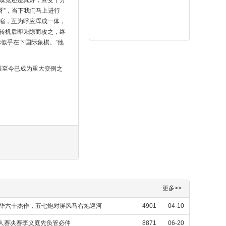
面嗅觉还是真好，应变十分
呀”，当下我们马上进行
缩，互为呼应浑成一体，
转机后即乘隙而攻之，终
似乎在下国际象棋。”他
展至今已成为重大变例之
更多>>
荣华六十杰作，五七炮对屏风马右炮巡河
4901
04-10
个人赛决赛李义庭先负管必仲
8871
06-20