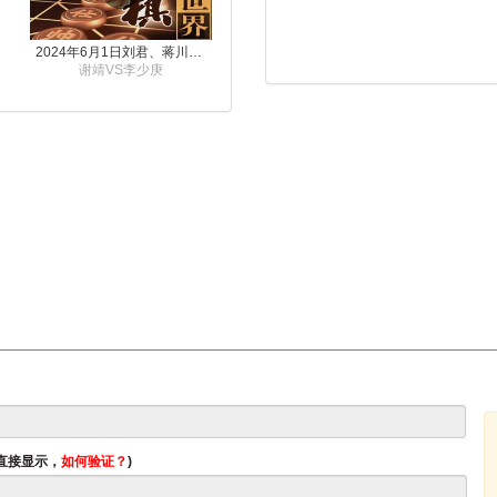
2024年6月1日刘君、蒋川讲解第三届上海杯象棋大师赛谢靖与李少庚的对局
谢靖VS李少庚
将直接显示，
如何验证？
)