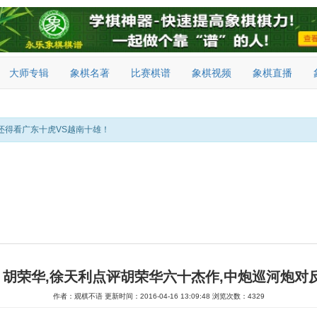
大师专辑
象棋名著
比赛棋谱
象棋视频
象棋直播
还得看广东十虎VS越南十雄！
负 胡荣华,徐天利点评胡荣华六十杰作,中炮巡河炮对
作者：观棋不语
更新时间：2016-04-16 13:09:48
浏览次数：4329