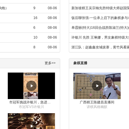
金钩炮）
9
08-06
新加坡棋王吴宗翰先胜特级大师赵国
16
08-06
饭后聊张强-一位承上启下的象棋参与
6
08-06
单霞丽(特大)16回合战胜陈淑兰(特大
10
08-06
许银川 先胜 王琳娜，男女象棋特级
8
08-06
浙江队：赵鑫鑫攻城拔寨，黄竹风看
更多>>
象棋直播
市冠军挑战许银川，急进中兵变化真激烈！
广西棋王陈建昌直播间
市冠军VS许银川
讲棋风格幽默