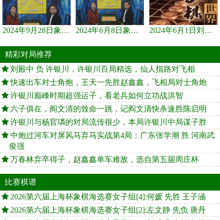
2024年9月28日象棋世界栏目，刘君、蒋川讲解了第九届杨官璘杯象棋...
2024年6月8日象棋世界，刘君、蒋川讲解了第九届杨官璘杯全国象棋...
2024年6月1日刘君、蒋川讲解第三届上海杯象棋大师赛谢靖与李少庚...
精彩对局推荐
刘殿中 负 许银川，许银川百局精选，仙人指路对飞相
快速出车对士角炮，王天一先胜赵鑫鑫，飞相局对士角炮
许银川巅峰时期超强运子，看老兵如何立功战洪智
六子俱在，阎文清的致命一跳，记阎文清快杀速胜陈启明
许银川与杨官璘的对局流传很少，本局许银川中局谋子胜
中炮过河车对屏风马弃马实战第4局：广东张学潮 胜 河南武
俊强
万春林弃卒得子，赵鑫鑫单车难敌，选自第五届周庄杯
比赛棋谱
2026第六届上海杯象棋海选赛女子组[4]:何媛 先胜 王子涵
2026第六届上海杯象棋海选赛女子组[2]:左文静 先负 唐丹