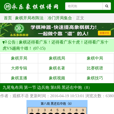
首页
象棋开局布阵法
冷门开局集合
正文
公告 |
象棋还得看广东！还得看广东十虎！还得看广东十
虎VS越南十雄！ (07-15)
象棋开局
象棋残局
象棋中局
大师专辑
象棋名著
比赛棋谱
象棋直播
象棋视频
象棋技巧
九尾龟布局 第一节 边兵炮 第8局 黑还右中炮（8）
作者：观棋不语
更新时间：2016-04-19 10:53:01
浏览次数：6380