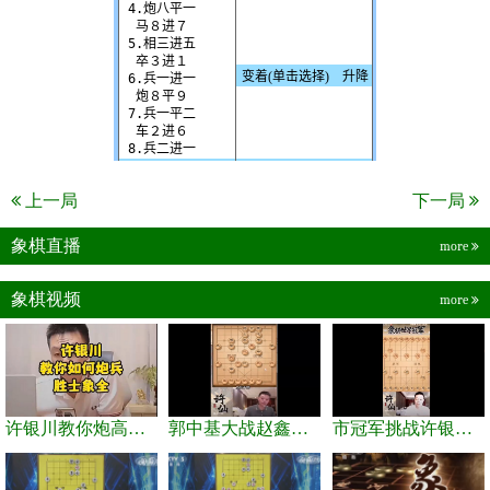
上一局
下一局
象棋直播
more
象棋视频
more
许银川教你炮高兵士象全如何赢士象全，简单四步即可
郭中基大战赵鑫鑫，许银川激情讲解
市冠军挑战许银川，急进中兵变化真激烈！