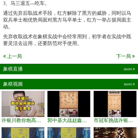
3、马三退五---吃车。
通过先弃后取战术手段，红方解除了黑方的威胁，同时以马
双兵单士相优势局面对黑方马卒单士，红方一举占据局面主
动。
先弃收取战术在象棋实战中会经常用到，初学者在实战中既
要灵活去运用，还要防范对手使用。
上一局
下一局
象棋直播
more
象棋视频
more
许银川教你炮高兵士象全如何赢士象全，简单四步即可
郭中基大战赵鑫鑫，许银川激情讲解
市冠军挑战许银川，急进中兵变化真激烈！