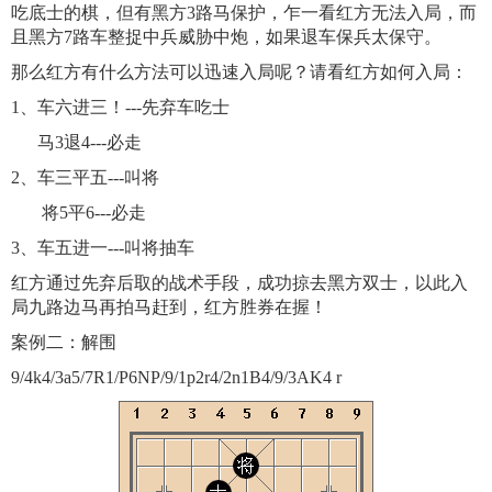
吃底士的棋，但有黑方3路马保护，乍一看红方无法入局，而
且黑方7路车整捉中兵威胁中炮，如果退车保兵太保守。
那么红方有什么方法可以迅速入局呢？请看红方如何入局：
1、车六进三！---先弃车吃士
马3退4---必走
2、车三平五---叫将
将5平6---必走
3、车五进一---叫将抽车
红方通过先弃后取的战术手段，成功掠去黑方双士，以此入
局九路边马再拍马赶到，红方胜券在握！
案例二：解围
9/4k4/3a5/7R1/P6NP/9/1p2r4/2n1B4/9/3AK4 r