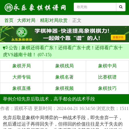
首页
大师对局
精彩对局欣赏
正文
公告 |
象棋还得看广东！还得看广东十虎！还得看广东十
虎VS越南十雄！ (07-15)
象棋开局
象棋残局
象棋中局
大师专辑
象棋名著
比赛棋谱
象棋直播
象棋视频
象棋技巧
举例介绍先弃后取战术，高手都会的战术手段
作者：观棋不语
更新时间：2024-04-21 16:34:50
浏览次数：1511
先弃后取是象棋中局博弈的一种战术手段，即先舍弃一子，
然后通过运子再得回失子，但得回的价值往往是大于失去的