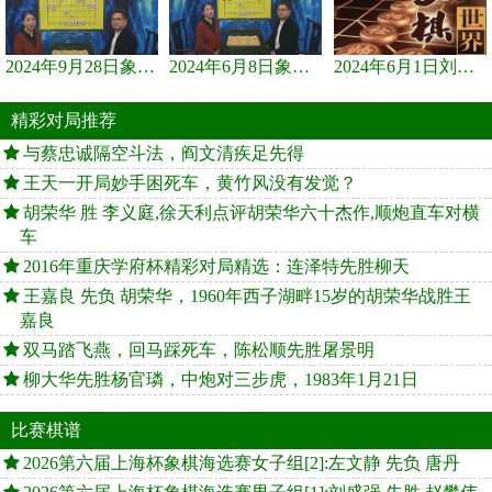
2024年9月28日象棋世界栏目，刘君、蒋川讲解了第九届杨官璘杯象棋...
2024年6月8日象棋世界，刘君、蒋川讲解了第九届杨官璘杯全国象棋...
2024年6月1日刘君、蒋川讲解第三届上海杯象棋大师赛谢靖与李少庚...
精彩对局推荐
与蔡忠诚隔空斗法，阎文清疾足先得
王天一开局妙手困死车，黄竹风没有发觉？
胡荣华 胜 李义庭,徐天利点评胡荣华六十杰作,顺炮直车对横
车
2016年重庆学府杯精彩对局精选：连泽特先胜柳天
王嘉良 先负 胡荣华，1960年西子湖畔15岁的胡荣华战胜王
嘉良
双马踏飞燕，回马踩死车，陈松顺先胜屠景明
柳大华先胜杨官璘，中炮对三步虎，1983年1月21日
比赛棋谱
2026第六届上海杯象棋海选赛女子组[2]:左文静 先负 唐丹