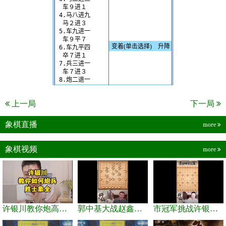
上一局
下一局
象棋直播
more
象棋视频
more
许银川教你炮高兵士象全如何赢士象全，简单四步即可
郭中基大战赵鑫鑫，许银川激情讲解
市冠军挑战许银川，急进中兵变化真激烈！