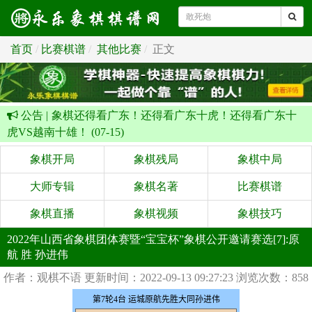
首页
比赛棋谱
其他比赛
正文
公告 |
象棋还得看广东！还得看广东十虎！还得看广东十
虎VS越南十雄！ (07-15)
象棋开局
象棋残局
象棋中局
大师专辑
象棋名著
比赛棋谱
象棋直播
象棋视频
象棋技巧
2022年山西省象棋团体赛暨“宝宝杯”象棋公开邀请赛选[7]:原
航 胜 孙进伟
作者：观棋不语
更新时间：2022-09-13 09:27:23
浏览次数：858