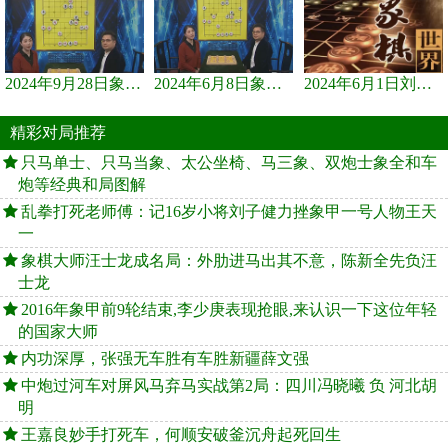
2024年9月28日象棋世界栏目，刘君、蒋川讲解了第九届杨官璘杯象棋...
2024年6月8日象棋世界，刘君、蒋川讲解了第九届杨官璘杯全国象棋...
2024年6月1日刘君、蒋川讲解第三届上海杯象棋大师赛谢靖与李少庚...
精彩对局推荐
只马单士、只马当象、太公坐椅、马三象、双炮士象全和车
炮等经典和局图解
乱拳打死老师傅：记16岁小将刘子健力挫象甲一号人物王天
一
象棋大师汪士龙成名局：外肋进马出其不意，陈新全先负汪
士龙
2016年象甲前9轮结束,李少庚表现抢眼,来认识一下这位年轻
的国家大师
内功深厚，张强无车胜有车胜新疆薛文强
中炮过河车对屏风马弃马实战第2局：四川冯晓曦 负 河北胡
明
王嘉良妙手打死车，何顺安破釜沉舟起死回生