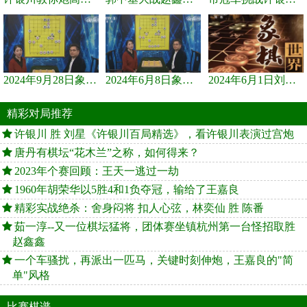
2024年9月28日象棋世界栏目，刘君、蒋川讲解了第九届杨官璘杯象棋...
2024年6月8日象棋世界，刘君、蒋川讲解了第九届杨官璘杯全国象棋...
2024年6月1日刘君、蒋川讲解第三届上海杯象棋大师赛谢靖与李少庚...
精彩对局推荐
许银川 胜 刘星《许银川百局精选》，看许银川表演过宫炮
唐丹有棋坛“花木兰”之称，如何得来？
2023年个赛回顾：王天一逃过一劫
1960年胡荣华以5胜4和1负夺冠，输给了王嘉良
精彩实战绝杀：舍身闷将 扣人心弦，林奕仙 胜 陈番
茹一淳--又一位棋坛猛将，团体赛坐镇杭州第一台怪招取胜
赵鑫鑫
一个车骚扰，再派出一匹马，关键时刻伸炮，王嘉良的"简
单"风格
比赛棋谱