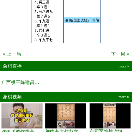
上一局
下一局
象棋直播
more
广西棋王陈建昌直播间
象棋视频
more
许银川教你炮高兵士象全如何赢士象全，简单四步即可
郭中基大战赵鑫鑫，许银川激情讲解
市冠军挑战许银川，急进中兵变化真激烈！