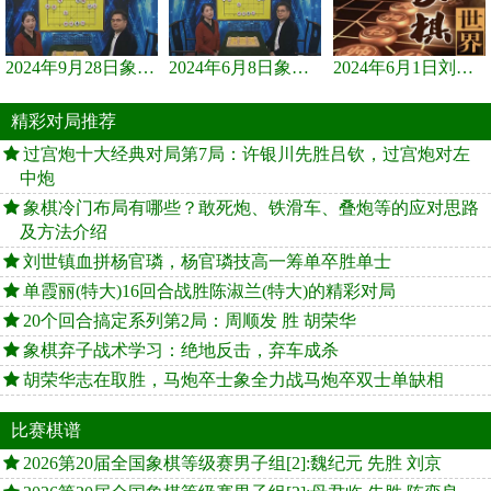
2024年9月28日象棋世界栏目，刘君、蒋川讲解了第九届杨官璘杯象棋...
2024年6月8日象棋世界，刘君、蒋川讲解了第九届杨官璘杯全国象棋...
2024年6月1日刘君、蒋川讲解第三届上海杯象棋大师赛谢靖与李少庚...
精彩对局推荐
过宫炮十大经典对局第7局：许银川先胜吕钦，过宫炮对左
中炮
象棋冷门布局有哪些？敢死炮、铁滑车、叠炮等的应对思路
及方法介绍
刘世镇血拼杨官璘，杨官璘技高一筹单卒胜单士
单霞丽(特大)16回合战胜陈淑兰(特大)的精彩对局
20个回合搞定系列第2局：周顺发 胜 胡荣华
象棋弃子战术学习：绝地反击，弃车成杀
胡荣华志在取胜，马炮卒士象全力战马炮卒双士单缺相
比赛棋谱
2026第20届全国象棋等级赛男子组[2]:魏纪元 先胜 刘京