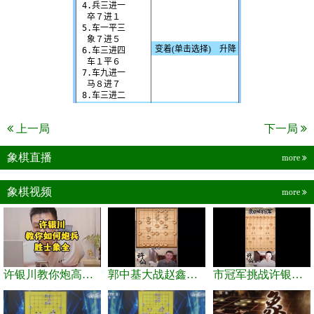
上一局
下一局
象棋直播
more
象棋视频
more
许银川教你炮高兵士象全如何赢士象全，简单四步即可
郭中基大战赵鑫鑫，许银川激情讲解
市冠军挑战许银川，急进中兵变化真激烈！