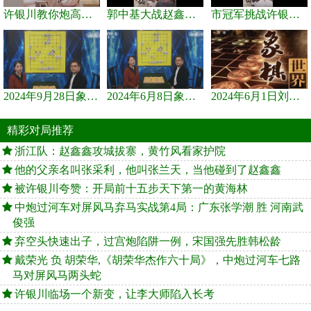
许银川教你炮高兵士象全如何赢士象全，简单四步即可
郭中基大战赵鑫鑫，许银川激情讲解
市冠军挑战许银川，急进中兵变化真激烈！
2024年9月28日象棋世界栏目，刘君、蒋川讲解了第九届杨官璘杯象棋...
2024年6月8日象棋世界，刘君、蒋川讲解了第九届杨官璘杯全国象棋...
2024年6月1日刘君、蒋川讲解第三届上海杯象棋大师赛谢靖与李少庚...
精彩对局推荐
浙江队：赵鑫鑫攻城拔寨，黄竹风看家护院
他的父亲名叫张采利，他叫张兰天，当他碰到了赵鑫鑫
被许银川夸赞：开局前十五步天下第一的黄海林
中炮过河车对屏风马弃马实战第4局：广东张学潮 胜 河南武
俊强
弃空头快速出子，过宫炮陷阱一例，宋国强先胜韩松龄
戴荣光 负 胡荣华,《胡荣华杰作六十局》，中炮过河车七路
马对屏风马两头蛇
许银川临场一个新变，让李大师陷入长考