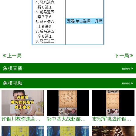
上一局
下一局
象棋直播
more
象棋视频
more
许银川教你炮高兵士象全如何赢士象全，简单四步即可
郭中基大战赵鑫鑫，许银川激情讲解
市冠军挑战许银川，急进中兵变化真激烈！