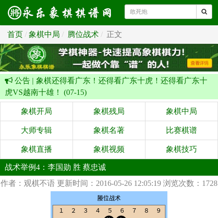
首页
象棋中局
腾位战术
正文
公告 |
象棋还得看广东！还得看广东十虎！还得看广东十
虎VS越南十雄！ (07-15)
象棋开局
象棋残局
象棋中局
大师专辑
象棋名著
比赛棋谱
象棋直播
象棋视频
象棋技巧
战术举例4：李国勋 胜 蔡忠诚
作者：观棋不语
更新时间：2016-05-26 12:05:19
浏览次数：1728