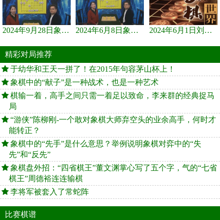
2024年9月28日象棋世界栏目，刘君、蒋川讲解了第九届杨官璘杯象棋...
2024年6月8日象棋世界，刘君、蒋川讲解了第九届杨官璘杯全国象棋...
2024年6月1日刘君、蒋川讲解第三届上海杯象棋大师赛谢靖与李少庚...
精彩对局推荐
于幼华和王天一拼了！在2015年句容茅山杯上！
象棋中的“献子”是一种战术，也是一种艺术
棋输一着，高手之间只需一着足以致命，李来群的经典捉马
局
“游侠”陈柳刚-一个敢对象棋大师弃空头的业余高手，何时才
能转正？
象棋中的“先手”是什么意思？举例说明象棋对弈中的“失
先”和“反先”
象棋盘外招：“四省棋王”董文渊掌心写了五个字，气的“七省
棋王”周德裕连连输棋
李将军被套入了常蛇阵
比赛棋谱