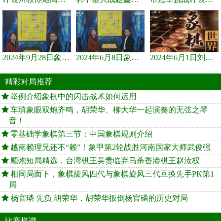
2024年9月28日象棋世界栏目，刘君、蒋川讲解了第九届杨官璘杯象棋...
2024年6月8日象棋世界，刘君、蒋川讲解了第九届杨官璘杯全国象棋...
2024年6月1日刘君、蒋川讲解第三届上海杯象棋大师赛谢靖与李少庚...
精彩对局推荐
举例介绍象棋中的闪击战术如何运用
车填象眼双炮齐鸣，胡荣华、柳大华一起演奏的无弦之琴
音！
零基础学象棋第三节：中国象棋规则介绍
越南赖理兄还不“赖”！象甲第2轮战胜河南国家大师武俊强
顺炮短局精选，台湾棋王吴贵临弃马杀香港棋王赵汝权
相同局面下，象棋旋风四代与象棋旋风三代互换先手PK第1
局
杨官璘 先负 胡荣华，胡荣华扳倒杨官磷的历史对局
比赛棋谱