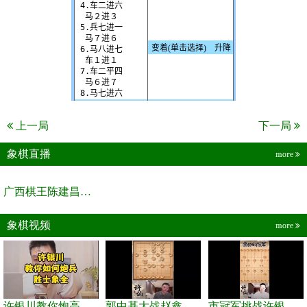
上一局
下一局
象棋直播
more
广西棋王陈建昌直播间
象棋视频
more
许银川教你炮高兵士象全如何赢士象全，简单四步即可
郭中基大战赵鑫鑫，许银川激情讲解
市冠军挑战许银川，急进中兵变化真激烈！