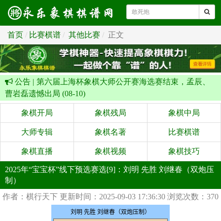
首页
比赛棋谱
其他比赛
正文
公告 |
第六届上海杯象棋大师公开赛海选赛结束，孟辰、
曹岩磊遗憾出局 (08-10)
象棋开局
象棋残局
象棋中局
大师专辑
象棋名著
比赛棋谱
象棋直播
象棋视频
象棋技巧
2025年“宝宝杯”线下预选赛选[9]：刘明 先胜 刘继春（双炮压
制）
作者：棋行天下
更新时间：2025-09-03 17:36:30
浏览次数：370