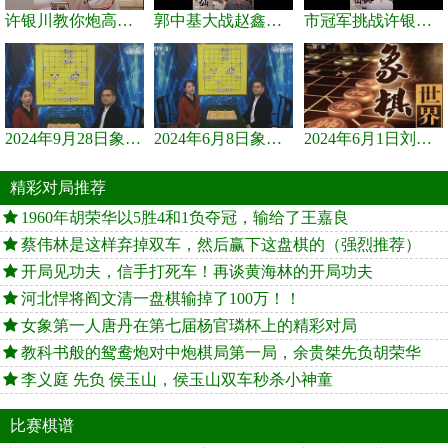
许银川教你炮高兵士象全如何赢士象全，简单四步即可
郭中基大战赵鑫鑫，许银川激情讲解
市冠军挑战许银川，急进中兵变化真激烈！
2024年9月28日象棋世界栏目，刘君、蒋川讲解了第九届杨官璘杯象棋...
2024年6月8日象棋世界，刘君、蒋川讲解了第九届杨官璘杯全国象棋...
2024年6月1日刘君、蒋川讲解第三届上海杯象棋大师赛谢靖与李少庚...
精彩对局推荐
1960年胡荣华以5胜4和1负夺冠，输给了王嘉良
蔡伟林是这样弃掉双车，然后赢下这盘棋的（强烈推荐）
开局见功夫，信手打死车！再谈黄海林的开局功夫
河北悍将阎文清一盘棋输掉了100万！！
女象第一人唐丹在第七届杨官璘杯上的精彩对局
教科书般的鸳鸯炮对中炮棋局第一局，余贵桀先负胡荣华
李义庭 先负 侯玉山，侯玉山双车秒杀小神童
比赛棋谱