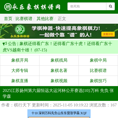
首页
比赛棋谱
其他比赛
正文
公告 |
象棋还得看广东！还得看广东十虎！还得看广东十
虎VS越南十雄！ (07-15)
象棋开局
象棋残局
象棋中局
大师专辑
象棋名著
比赛棋谱
象棋直播
象棋视频
象棋技巧
2025江苏扬州第六届恒远大运河杯公开赛选[10]:万科 先负 张
学森
作者：棋行天下
更新时间：2025-11-05 10:19:22
浏览次数：167