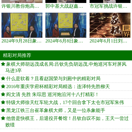
许银川教你炮高兵士象全如何赢士象全，简单四步即可
郭中基大战赵鑫鑫，许银川激情讲解
市冠军挑战许银川，急进中兵变化真激烈！
2024年9月28日象棋世界栏目，刘君、蒋川讲解了第九届杨官璘杯象棋...
2024年6月8日象棋世界，刘君、蒋川讲解了第九届杨官璘杯全国象棋...
2024年6月1日刘君、蒋川讲解第三届上海杯象棋大师赛谢靖与李少庚...
精彩对局推荐
象棋大师胡远茂成名局:吕钦先负胡远茂,中炮巡河车对屏风
马进3卒
什么是软着？且看赵国荣与刘殿中的精彩对局
2016年重庆学府杯精彩对局精选：连泽特先胜柳天
阎文清 先胜 朱琮思 巡河炮沿河十八打精彩！
特级大师徐天红车轮大战，17个回合拿下太仓市冠军朱伟
黑龙江铁三台崔革象棋大师，又是一位杀象能手
他曾是快棋王，后退役开餐馆！吕钦自叹不如，王天一尝过
败绩