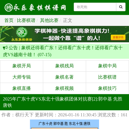
首页
比赛棋谱
其他比赛
正文
公告 |
象棋还得看广东！还得看广东十虎！还得看广东十
虎VS越南十雄！ (07-15)
象棋开局
象棋残局
象棋中局
大师专辑
象棋名著
比赛棋谱
象棋直播
象棋视频
象棋技巧
2025年广东十虎VS东北十强象棋团体对抗赛[2]:郭中基 先胜
唐铁
作者：棋行天下
更新时间：2026-01-16 11:30:45
浏览次数：161