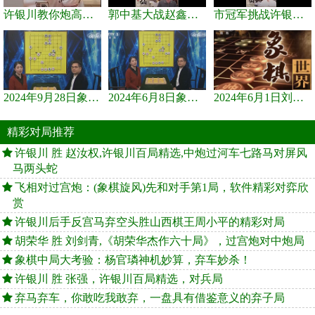
许银川教你炮高兵士象全如何赢士象全，简单四步即可
郭中基大战赵鑫鑫，许银川激情讲解
市冠军挑战许银川，急进中兵变化真激烈！
2024年9月28日象棋世界栏目，刘君、蒋川讲解了第九届杨官璘杯象棋...
2024年6月8日象棋世界，刘君、蒋川讲解了第九届杨官璘杯全国象棋...
2024年6月1日刘君、蒋川讲解第三届上海杯象棋大师赛谢靖与李少庚...
精彩对局推荐
许银川 胜 赵汝权,许银川百局精选,中炮过河车七路马对屏风
马两头蛇
飞相对过宫炮：(象棋旋风)先和对手第1局，软件精彩对弈欣
赏
许银川后手反宫马弃空头胜山西棋王周小平的精彩对局
胡荣华 胜 刘剑青,《胡荣华杰作六十局》，过宫炮对中炮局
象棋中局大考验：杨官璘神机妙算，弃车妙杀！
许银川 胜 张强，许银川百局精选，对兵局
弃马弃车，你敢吃我敢弃，一盘具有借鉴意义的弃子局