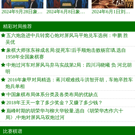
2024年9月28日象棋世界栏目，刘君、蒋川讲解了第九届杨官璘杯象棋...
2024年6月8日象棋世界，刘君、蒋川讲解了第九届杨官璘杯全国象棋...
2024年6月1日刘君、蒋川讲解第三届上海杯象棋大师赛谢靖与李少庚...
精彩对局推荐
五六炮急进中兵转窝心炮对屏风马平炮兑车选例：申鹏 胜
吴优
象棋大师张东禄成名局:捉死车!后手顺炮击败杨官璘,选自
1958年全国象棋赛
中炮过河车对屏风马弃马实战第2局：四川冯晓曦 负 河北胡
明
2016年象甲对局精选：蒋川艰难残斗洪智开胡，车炮卒胜车
炮兵单相
中国象棋布局体系分类及各类布局的优缺点
2018年王天一拿了多少奖金？又赚了多少钱？
巅峰时期的胡荣华与柳大华较量,选自《胡荣华杰作六十
局》,中炮对屏风马双炮过河
比赛棋谱