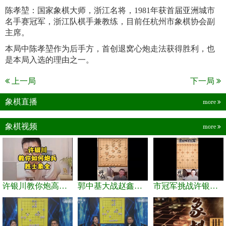
陈孝堃：国家象棋大师，浙江名将，1981年获首届亚洲城市
名手赛冠军，浙江队棋手兼教练，目前任杭州市象棋协会副
主席。
本局中陈孝堃作为后手方，首创退窝心炮走法获得胜利，也
是本局入选的理由之一。
上一局
下一局
象棋直播
more
象棋视频
more
许银川教你炮高兵士象全如何赢士象全，简单四步即可
郭中基大战赵鑫鑫，许银川激情讲解
市冠军挑战许银川，急进中兵变化真激烈！