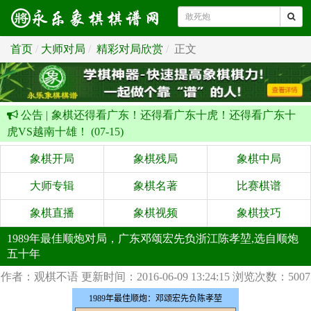
首页
大师对局
精彩对局欣赏
正文
公告 |
象棋还得看广东！还得看广东十虎！还得看广东十
虎VS越南十雄！ (07-15)
象棋开局
象棋残局
象棋中局
大师专辑
象棋名著
比赛棋谱
象棋直播
象棋视频
象棋技巧
1989年最佳顺炮对局，广东邓颂宏先负浙江陈孝堃,选自顺炮
五十年
作者：观棋不语
更新时间：2016-06-09 13:24:15
浏览次数：5007