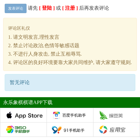
请先
[ 登陆 ]
或
[ 注册 ]
后再发表评论
发表评论
评论区礼仪
1. 请文明发言,理性发言
2. 禁止讨论政治,色情等敏感话题
3. 不进行人身攻击, 禁止互相辱骂.
4. 评论区的良好环境要靠大家共同维护, 请大家遵守规则.
暂无评论
永乐象棋棋谱APP下载