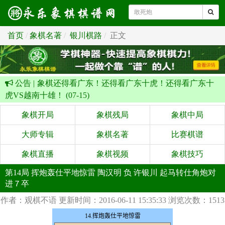
首页
象棋名著
银川棋路
正文
公告 |
象棋还得看广东！还得看广东十虎！还得看广东十
虎VS越南十雄！ (07-15)
象棋开局
象棋残局
象棋中局
大师专辑
象棋名著
比赛棋谱
象棋直播
象棋视频
象棋技巧
第14局 挥炮轰仕平地惊雷 陶汉明 负 许银川 起马转仕角炮对
进７卒
作者：观棋不语
更新时间：2016-06-11 15:35:33
浏览次数：1513