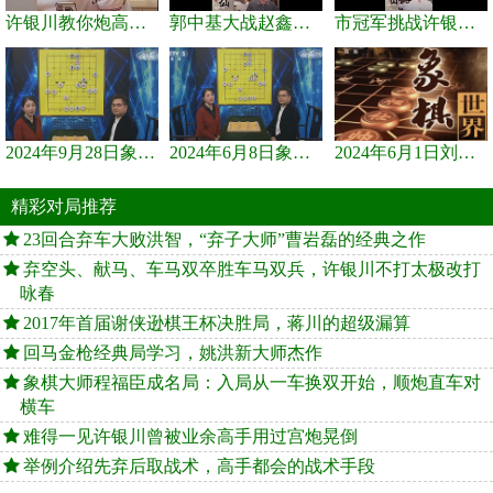
许银川教你炮高兵士象全如何赢士象全，简单四步即可
郭中基大战赵鑫鑫，许银川激情讲解
市冠军挑战许银川，急进中兵变化真激烈！
2024年9月28日象棋世界栏目，刘君、蒋川讲解了第九届杨官璘杯象棋...
2024年6月8日象棋世界，刘君、蒋川讲解了第九届杨官璘杯全国象棋...
2024年6月1日刘君、蒋川讲解第三届上海杯象棋大师赛谢靖与李少庚...
精彩对局推荐
23回合弃车大败洪智，“弃子大师”曹岩磊的经典之作
弃空头、献马、车马双卒胜车马双兵，许银川不打太极改打
咏春
2017年首届谢侠逊棋王杯决胜局，蒋川的超级漏算
回马金枪经典局学习，姚洪新大师杰作
象棋大师程福臣成名局：入局从一车换双开始，顺炮直车对
横车
难得一见许银川曾被业余高手用过宫炮晃倒
举例介绍先弃后取战术，高手都会的战术手段