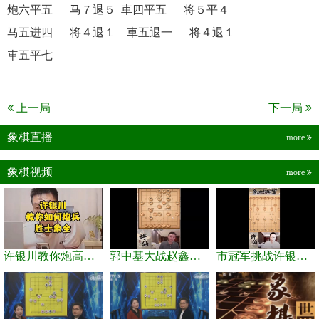
炮六平五 马７退５ 車四平五 将５平４
马五进四 将４退１ 車五退一 将４退１
車五平七
上一局
下一局
象棋直播
more
象棋视频
more
许银川教你炮高兵士象全如何赢士象全，简单四步即可
郭中基大战赵鑫鑫，许银川激情讲解
市冠军挑战许银川，急进中兵变化真激烈！