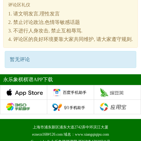
评论区礼仪
1. 请文明发言,理性发言
2. 禁止讨论政治,色情等敏感话题
3. 不进行人身攻击, 禁止互相辱骂.
4. 评论区的良好环境要靠大家共同维护, 请大家遵守规则.
暂无评论
永乐象棋棋谱APP下载
上海市浦东新区浦东大道2742弄中环滨江大厦
ecnecn168#126.com 域名：www.xiangqiqipu.com