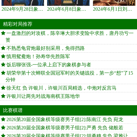
2024年9月28日象棋世界栏目，刘君、蒋川讲解了第九届杨官璘杯象棋...
2024年6月8日象棋世界，刘君、蒋川讲解了第九届杨官璘杯全国象棋...
2024年6月1日刘君、蒋川讲解第三届上海杯象棋大师赛谢靖与李少庚...
精彩对局推荐
一盘激烈的对攻棋，陈辛琳大胆求变险中求胜，唐丹功亏一
篑
不熟悉龟背炮最好别采用，免得挡路
慎用鸳鸯炮！孙寿华先胜陈军
饭后聊张强-一位承上启下的象棋参与者
胡荣华第十次蝉联全国冠军时的关键战役，第一步“想”了15
分钟
徐天红 负 许银川，许银川百局精选，中炮对反宫马
许银川让两先对战海南棋王陈地华
比赛棋谱
2026第20届全国象棋等级赛男子组[2]:陈南江 先负 宛龙
2026第20届全国象棋等级赛男子组[2]:严勇 先负 储般若
2026第20届全国象棋等级赛男子组[2]:胡勇穗 先负 梁雅让