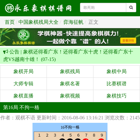
首页
中国象棋残局大全
弈海征帆
正文
公告 |
象棋还得看广东！还得看广东十虎！还得看广东十
虎VS越南十雄！ (07-15)
象棋开局
象棋残局
象棋中局
大师专辑
象棋名著
比赛棋谱
象棋直播
象棋视频
象棋技巧
第16局 不拘一格
作者：观棋不语
更新时间：2016-08-06 13:16:21
浏览次数：2145