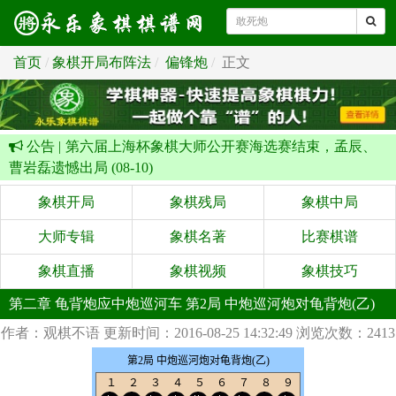
首页
象棋开局布阵法
偏锋炮
正文
公告 |
第六届上海杯象棋大师公开赛海选赛结束，孟辰、
曹岩磊遗憾出局 (08-10)
象棋开局
象棋残局
象棋中局
大师专辑
象棋名著
比赛棋谱
象棋直播
象棋视频
象棋技巧
第二章 龟背炮应中炮巡河车 第2局 中炮巡河炮对龟背炮(乙)
作者：观棋不语
更新时间：2016-08-25 14:32:49
浏览次数：2413