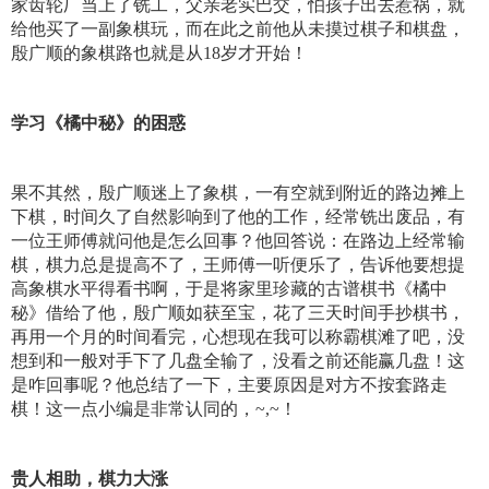
家齿轮厂当上了铣工，父亲老实巴交，怕孩子出去惹祸，就
给他买了一副象棋玩，而在此之前他从未摸过棋子和棋盘，
殷广顺的象棋路也就是从18岁才开始！
学习《橘中秘》的困惑
果不其然，殷广顺迷上了象棋，一有空就到附近的路边摊上
下棋，时间久了自然影响到了他的工作，经常铣出废品，有
一位王师傅就问他是怎么回事？他回答说：在路边上经常输
棋，棋力总是提高不了，王师傅一听便乐了，告诉他要想提
高象棋水平得看书啊，于是将家里珍藏的古谱棋书《橘中
秘》借给了他，殷广顺如获至宝，花了三天时间手抄棋书，
再用一个月的时间看完，心想现在我可以称霸棋滩了吧，没
想到和一般对手下了几盘全输了，没看之前还能赢几盘！这
是咋回事呢？他总结了一下，主要原因是对方不按套路走
棋！这一点小编是非常认同的，~,~！
贵人相助，棋力大涨