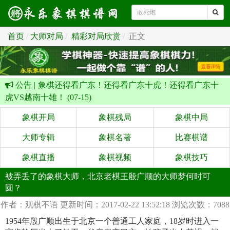
首页
大师对局
精彩对局欣赏
正文
公告 |
象棋还得看广东！还得看广东十虎！还得看广东十
虎VS越南十雄！ (07-15)
象棋开局
象棋残局
象棋中局
大师专辑
象棋名著
比赛棋谱
象棋直播
象棋视频
象棋技巧
被弄丢了的象棋大师，北京老棋王殷广顺的大师梦何时可
圆？
作者：观棋不语
更新时间：2017-02-22 13:52:18
浏览次数：7088
1954年殷广顺出生于北京一个普通工人家庭，18岁时进入一