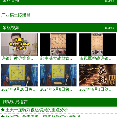
象棋直播
more
广西棋王陈建昌直播间
象棋视频
more
许银川教你炮高兵士象全如何赢士象全，简单四步即可
郭中基大战赵鑫鑫，许银川激情讲解
市冠军挑战许银川，急进中兵变化真激烈！
2024年9月28日象棋世界栏目，刘君、蒋川讲解了第九届杨官璘杯象棋...
2024年6月8日象棋世界，刘君、蒋川讲解了第九届杨官璘杯全国象棋...
2024年6月1日刘君、蒋川讲解第三届上海杯象棋大师赛谢靖与李少庚...
精彩对局推荐
王天一逆转刘俊达棋局的重点分析
赵国荣先负李来群，李来群残棋妙招致胜