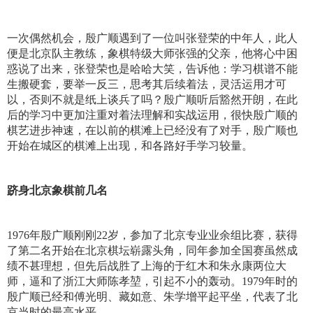
一次偶然机会，殷广顺遇到了一位叫张登荣的中年人，此人
便是北京队主教练，象棋特级大师张强的父亲，他将心中困
惑说了出来，张登荣也是哈哈大笑，告诉他：学习棋谱不能
生搬硬套，要举一反三，思考其后续着法，灵活运用才可
以，否则不就是纸上谈兵了吗？殷广顺听后豁然开朗，在此
后的学习中更加注重对着法理解和实战运用，很快殷广顺的
棋艺进步神速，在以前的棋滩上已经没有了对手，殷广顺也
开始在城区的棋滩上出现，和各路好手学习较量。
跻身北京象棋前几名
1976年殷广顺刚刚22岁，参加了北京专业业余组比赛，获得
了第二名开始在北京棋坛崭露头角，同年参加全国赛虽然成
绩不甚理想，但先后战胜了上海的于红木和朱永康两位大
师，逼和了浙江大师陈孝堃，引起不小的轰动。1979年时的
殷广顺已经和傅光明、藏如意、朱学增平起平坐，代表了北
京当时的最高水平。