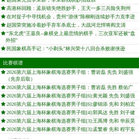
高港杯回顾：孟辰错失绝胜妙手，王天一多三兵险失荆州
在对捉子中寻找机会，贵州“游侠”陈柳刚连续妙手力克李进
赵国荣突施冷着妙手弃车杀底士，大战河北悍将阎文清
“东北虎”王嘉良--象棋史上最悲情的棋手，三次亚军还被“盘
外招”
民国象棋高手记：“小剃头”林兴荣十八回合杀败谢侠逊
比赛棋谱
2026第六届上海杯象棋海选赛男子组：曹岩磊 先负 刘盛强
（先弃后取）
2026第六届上海杯象棋海选赛男子组：曹岩磊 先胜 蔡佑广
2026第六届上海杯象棋海选赛男子组[6]:黄光颖 先负 刘盛强
2026第六届上海杯象棋海选赛男子组[6]:廖锦添 先和 刘柏宏
2026第六届上海杯象棋海选赛男子组[4]:郭凤达 先胜 刘子健
2026第六届上海杯象棋海选赛男子组[3]:王禹博 先和 华辰昊
2026第六届上海杯象棋海选赛男子组[3]:孟繁睿 先和 程宇东