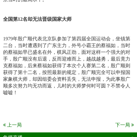
全国第12名却无法晋级国家大师
1979年殷广顺代表北京队参加了第四届全国运动会，坐镇第
二台，当时遭遇到了广东主力，外号小霸王的蔡福如，当时
的蔡福如早已盛名在外，棋风正劲，面对这样一个强大的对
手，殷广顺没有后退，反而迎难而上，越战越勇，最后竟力
克蔡福如，后来蔡福如获得了本次个人赛第二名，殷广顺则
获得了第十二名，按照最新的规定，殷广顺完全可以申报国
家象棋大师，却因组委会资料丢失，无法申报，为此事殷广
顺多次努力均无功而返，儿时的大师梦何时可圆？不禁令人
嘘嘘！
上一局
下一局