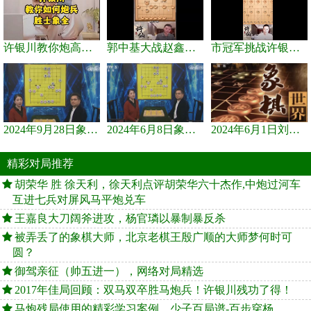
许银川教你炮高兵士象全如何赢士象全，简单四步即可
郭中基大战赵鑫鑫，许银川激情讲解
市冠军挑战许银川，急进中兵变化真激烈！
2024年9月28日象棋世界栏目，刘君、蒋川讲解了第九届杨官璘杯象棋...
2024年6月8日象棋世界，刘君、蒋川讲解了第九届杨官璘杯全国象棋...
2024年6月1日刘君、蒋川讲解第三届上海杯象棋大师赛谢靖与李少庚...
精彩对局推荐
胡荣华 胜 徐天利，徐天利点评胡荣华六十杰作,中炮过河车
互进七兵对屏风马平炮兑车
王嘉良大刀阔斧进攻，杨官璘以暴制暴反杀
被弄丢了的象棋大师，北京老棋王殷广顺的大师梦何时可
圆？
御驾亲征（帅五进一），网络对局精选
2017年佳局回顾：双马双卒胜马炮兵！许银川残功了得！
马炮残局使用的精彩学习案例，少子百局谱-百步穿杨