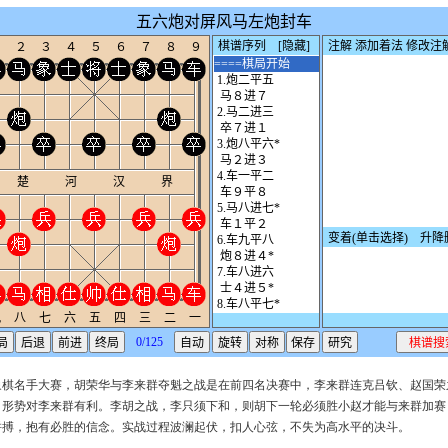
象棋名手大赛，胡荣华与李来群夺魁之战是在前四名决赛中，李来群连克吕钦、赵国荣
。形势对李来群有利。李胡之战，李只须下和，则胡下一轮必须胜小赵才能与来群加赛
拼搏，抱有必胜的信念。实战过程波澜起伏，扣人心弦，不失为高水平的决斗。