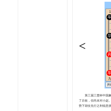
<
第三届三楚杯中国
了吕钦，但尚未对小赵
势下胡仗先行之利锐意