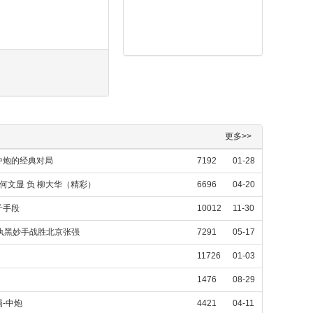
更多>>
中炮的经典对局
7192
01-28
何文显 负 柳大华（精彩）
6696
04-20
子手段
10012
11-30
执黑妙手战胜北京张强
7291
05-17
11726
01-03
1476
08-29
-中炮
4421
04-11