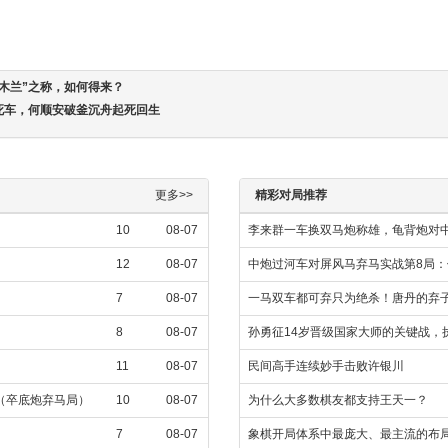
木兰”之称，如何得来？
死车，何顺安破釜沉舟起死回生
更多>>
精彩对局推荐
10
08-07
李来群一车换双马炮称雄，龟背炮对
12
08-07
中炮过河车对屏风马弃马实战第8局：
7
08-07
一马双车都可弃只为绝杀！唐丹的弃
8
08-07
孙勇征14岁晋级国家大师的关键战，
11
08-07
民间高手连续妙手击败许银川
飞（卒底炮弃马局）
10
08-07
为什么大多数棋友都支持王天一？
7
08-07
象棋开局体系中最庞大、最主流的布局