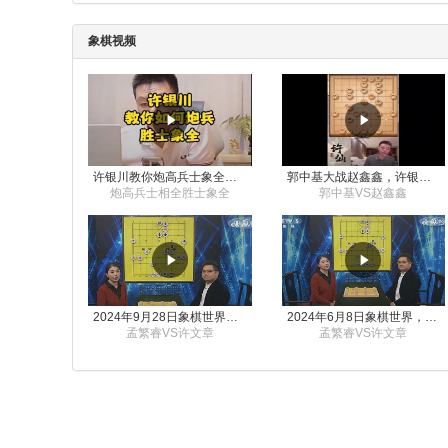
象棋视频
许银川教你炮高兵士象全如何赢士象全，简单四步即可
郭中基大战赵鑫鑫，许银川激情讲解
炮高兵士相全胜士象全
郭中基VS赵鑫鑫
2024年9月28日象棋世界栏目，刘君、蒋川讲解了第九届杨官璘杯象棋公开赛孟繁睿与许文章的对局
2024年6月8日象棋世界，刘君、蒋川讲解了第九届杨官璘杯全国象棋公开赛孟繁睿与许文章的对局
孟繁睿VS许文章
孟繁睿VS许文章