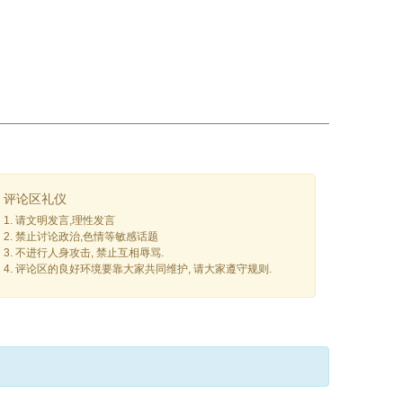
评论区礼仪
1. 请文明发言,理性发言
2. 禁止讨论政治,色情等敏感话题
3. 不进行人身攻击, 禁止互相辱骂.
4. 评论区的良好环境要靠大家共同维护, 请大家遵守规则.