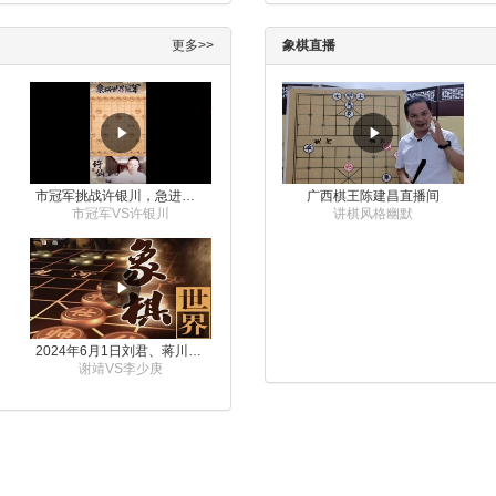
更多>>
象棋直播
市冠军挑战许银川，急进中兵变化真激烈！
广西棋王陈建昌直播间
市冠军VS许银川
讲棋风格幽默
2024年6月1日刘君、蒋川讲解第三届上海杯象棋大师赛谢靖与李少庚的对局
谢靖VS李少庚