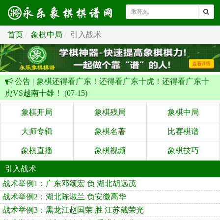
首页
象棋中局
引入战术
公告 |
象棋还得看广东！还得看广东十虎！还得看广东十
虎VS越南十雄！ (07-15)
象棋开局
象棋残局
象棋中局
大师专辑
象棋名著
比赛棋谱
象棋直播
象棋视频
象棋技巧
引入战术
战术举例1：广东邓颂宏 负 湖北胡远茂
战术举例2：湖北陈淑兰 负安徽高华
战术举例3：黑龙江赵国荣 胜 江苏戴荣光