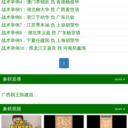
战术举例4：澳门李锦欢 负 香港杨俊华
战术举例5：湖北柳大华 胜 广西黄世清
战术举例6：浙江于幼华 负 广东吕钦
战术举例7：江苏季本涵 负 上游胡荣华
战术举例8： 湖北李义庭 胜 广东杨官璘
战术举例9：宁夏任建国 负 上海胡荣华
战术举例10：黑龙江王嘉良 胜 河南郑鑫海
1
象棋直播
more
广西棋王陈建昌直播间
象棋视频
more