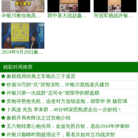
许银川教你炮高兵士象全如何赢士象全，简单四步即可
郭中基大战赵鑫鑫，许银川激情讲解
市冠军挑战许银川，急进中兵变化真激烈！
2024年9月28日象棋世界栏目，刘君、蒋川讲解了第九届杨官璘杯象棋...
精彩对局推荐
象棋残局经典之车炮兵三子逼宫
价值50万的“兵”洪智没吃，许银川底线老兵建功
许银川第一次战胜“总司令”胡荣华的那盘棋
弃炮夺势抢先机，迫使对方连续送炮，胡荣华 胜 杨官璘
卜凤波 先负 李来群，40分钟深思熟虑走出一步妙招！
象棋开局布阵法之过宫炮介绍
五六炮转窝心炮佳局：金波先胜吕钦，选自2010年伊泰杯
许银川巅峰时期超强运子，看老兵如何立功战洪智