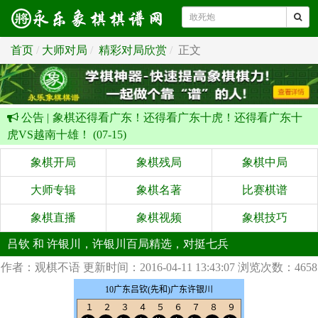
首页
大师对局
精彩对局欣赏
正文
公告 |
象棋还得看广东！还得看广东十虎！还得看广东十
虎VS越南十雄！ (07-15)
象棋开局
象棋残局
象棋中局
大师专辑
象棋名著
比赛棋谱
象棋直播
象棋视频
象棋技巧
吕钦 和 许银川，许银川百局精选，对挺七兵
作者：观棋不语
更新时间：2016-04-11 13:43:07
浏览次数：4658