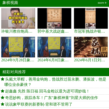
象棋视频
more
许银川教你炮高兵士象全如何赢士象全，简单四步即可
郭中基大战赵鑫鑫，许银川激情讲解
市冠军挑战许银川，急进中兵变化真激烈！
2024年9月28日象棋世界栏目，刘君、蒋川讲解了第九届杨官璘杯象棋...
2024年6月8日象棋世界，刘君、蒋川讲解了第九届杨官璘杯全国象棋...
2024年6月1日刘君、蒋川讲解第三届上海杯象棋大师赛谢靖与李少庚...
精彩对局推荐
头戴大草帽，善用金钩炮，曾战胜过苗永鹏、潘振波，他是
哪位业余豪侠？
赵鑫鑫 先胜 陈日福 回马金枪以退为进可谓妙哉！
奇思妙构，跟踪杀车！广东"象棋神童”刘星大师的佳作
说说象甲联赛的新赛制-背和谱不管用了