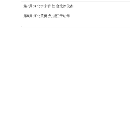
第7局 河北李来群 胜 台北徐俊杰
第8局 河北黄勇 负 浙江于幼华