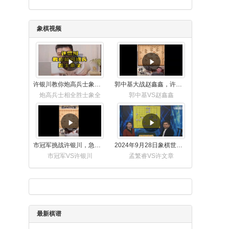
象棋视频
许银川教你炮高兵士象全如何赢士象全，简单四步即可
郭中基大战赵鑫鑫，许银川激情讲解
炮高兵士相全胜士象全
郭中基VS赵鑫鑫
市冠军挑战许银川，急进中兵变化真激烈！
2024年9月28日象棋世界栏目，刘君、蒋川讲解了第九届杨官璘杯象棋公开赛孟繁睿与许文章的对局
市冠军VS许银川
孟繁睿VS许文章
最新棋谱