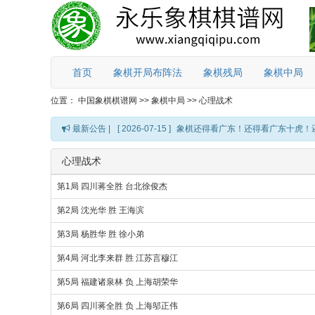
首页
象棋开局布阵法
象棋残局
象棋中局
位置：
中国象棋棋谱网
>>
象棋中局
>>
心理战术
最新公告 |
[ 2026-07-15 ]
象棋还得看广东！还得看广东十虎！
心理战术
第1局 四川蒋全胜 台北徐俊杰
第2局 沈光华 胜 王海滨
第3局 杨胜华 胜 徐小弟
第4局 河北李来群 胜 江苏言穆江
第5局 福建诸泉林 负 上海胡荣华
第6局 四川蒋全胜 负 上海邬正伟