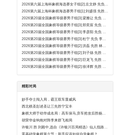
2026第六届上海杯象棋海选赛女子组[2]:左文静 先负 唐丹
2026第六届上海杯象棋海选赛男子组[1]:刘盛强 先胜 赵攀伟（大漏着）
2026第20届全国象棋等级赛男子组[3]:梁雅让 先负 徐泽辉
2026第20届全国象棋等级赛男子组[3]:郑奕宸 先负 姚勤贺
2026第20届全国象棋等级赛男子组[3]:李彦阳 先负 解龙昊
2026第20届全国象棋等级赛男子组[3]:杜宁 先负 李秉臻
2026第20届全国象棋等级赛男子组[2]:洪磊 先胜 林煜昊
2026第20届全国象棋等级赛男子组[2]:刘子炀 先胜 周珂
2026第20届全国象棋等级赛男子组[2]:巨龙飞 先胜 赵勇霖
2026第20届全国象棋等级赛男子组[2]:徐泽辉 先胜 崔航
精彩对局
妙手夺士闯入局，霸王双车显威风
西北棋圣彭述圣让三先胜宁宝丰
象棋大师于幼华成名局：高车保马,弃车抢攻后胜杨官璘
胡荣华金钩炮对阵李来群飞相局
许银川 胜 刘殿中,选自《许银川百局精选》仙人指路对卒底炮
零基础学象棋第六节：新手应该如何自学象棋？