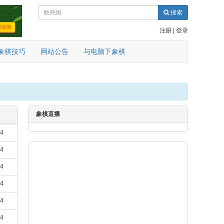
搜索
注册
|
登录
象棋技巧
网站公告
与电脑下象棋
象棋直播
24
24
24
24
24
14