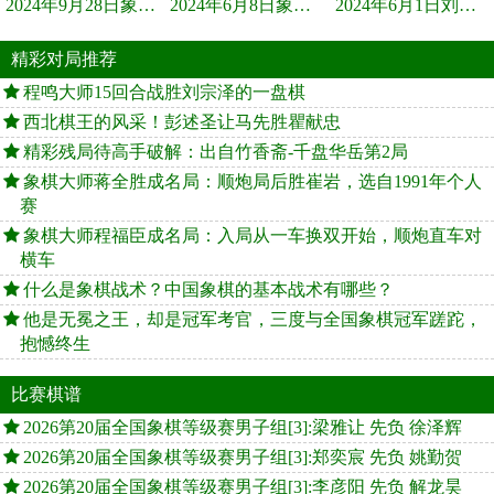
2024年9月28日象棋世界栏目，刘君、蒋川讲解了第九届杨官璘杯象棋...
2024年6月8日象棋世界，刘君、蒋川讲解了第九届杨官璘杯全国象棋...
2024年6月1日刘君、蒋川讲解第三届上海杯象棋大师赛谢靖与李少庚...
精彩对局推荐
程鸣大师15回合战胜刘宗泽的一盘棋
西北棋王的风采！彭述圣让马先胜瞿献忠
精彩残局待高手破解：出自竹香斋-千盘华岳第2局
象棋大师蒋全胜成名局：顺炮局后胜崔岩，选自1991年个人
赛
象棋大师程福臣成名局：入局从一车换双开始，顺炮直车对
横车
什么是象棋战术？中国象棋的基本战术有哪些？
他是无冕之王，却是冠军考官，三度与全国象棋冠军蹉跎，
抱憾终生
比赛棋谱
2026第20届全国象棋等级赛男子组[3]:梁雅让 先负 徐泽辉
2026第20届全国象棋等级赛男子组[3]:郑奕宸 先负 姚勤贺
2026第20届全国象棋等级赛男子组[3]:李彦阳 先负 解龙昊