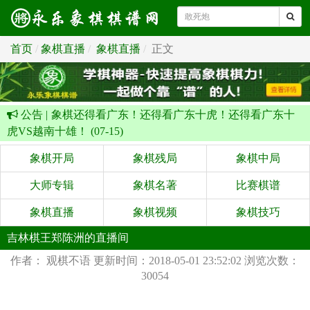
首页
象棋直播
象棋直播
正文
公告 |
象棋还得看广东！还得看广东十虎！还得看广东十
虎VS越南十雄！ (07-15)
象棋开局
象棋残局
象棋中局
大师专辑
象棋名著
比赛棋谱
象棋直播
象棋视频
象棋技巧
吉林棋王郑陈洲的直播间
作者： 观棋不语
更新时间：2018-05-01 23:52:02
浏览次数：
30054