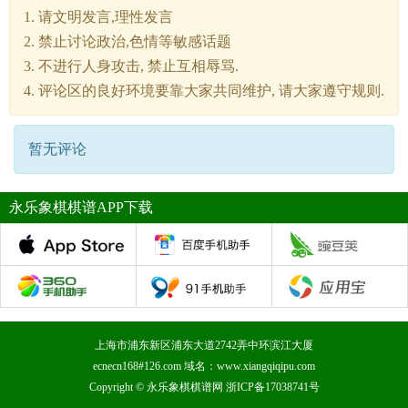
1. 请文明发言,理性发言
2. 禁止讨论政治,色情等敏感话题
3. 不进行人身攻击, 禁止互相辱骂.
4. 评论区的良好环境要靠大家共同维护, 请大家遵守规则.
暂无评论
永乐象棋棋谱APP下载
上海市浦东新区浦东大道2742弄中环滨江大厦
ecnecn168#126.com 域名：www.xiangqiqipu.com
Copyright ©
永乐象棋棋谱网
浙ICP备17038741号