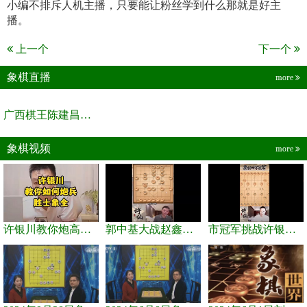
小编不排斥人机主播，只要能让粉丝学到什么那就是好主
播。
上一个
下一个
象棋直播
more
广西棋王陈建昌直播间
象棋视频
more
许银川教你炮高兵士象全如何赢士象全，简单四步即可
郭中基大战赵鑫鑫，许银川激情讲解
市冠军挑战许银川，急进中兵变化真激烈！