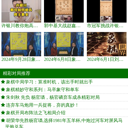
许银川教你炮高兵士象全如何赢士象全，简单四步即可
郭中基大战赵鑫鑫，许银川激情讲解
市冠军挑战许银川，急进中兵变化真激烈！
2024年9月28日象棋世界栏目，刘君、蒋川讲解了第九届杨官璘杯象棋...
2024年6月8日象棋世界，刘君、蒋川讲解了第九届杨官璘杯全国象棋...
2024年6月1日刘君、蒋川讲解第三届上海杯象棋大师赛谢靖与李少庚...
精彩对局推荐
象棋中局学习：算准时机，该出手时就出手
象棋精妙守和系列：马卒象守和单车
朱剑秋 先负 杨官璘，杨官磷弃车成杀精彩对局
连弃车马炮用一兵捉将，弃的真妙！
象棋开局布阵法之飞相局介绍
胡荣华先胜杨官璘,选择1981年五羊杯,中炮过河车对屏风马
平炮兑车