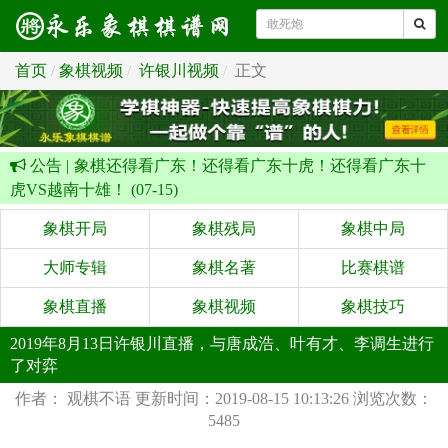
首页
象棋视频
许银川视频
正文
公告 |
象棋还得看广东！还得看广东十虎！还得看广东十
虎VS越南十雄！ (07-15)
象棋开局
象棋残局
象棋中局
大师专辑
象棋名著
比赛棋谱
象棋直播
象棋视频
象棋技巧
2019年8月13日许银川直播，与唐成浩、叶有才、李调生进行
了对弈
作者： 观棋不语
更新时间：2019-08-15 10:13:26
浏览次数：
5485