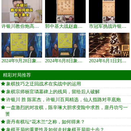
许银川教你炮高兵士象全如何赢士象全，简单四步即可
郭中基大战赵鑫鑫，许银川激情讲解
市冠军挑战许银川，急进中兵变化真激烈！
2024年9月28日象棋世界栏目，刘君、蒋川讲解了第九届杨官璘杯象棋...
2024年6月8日象棋世界，刘君、蒋川讲解了第九届杨官璘杯全国象棋...
2024年6月1日刘君、蒋川讲解第三届上海杯象棋大师赛谢靖与李少庚...
精彩对局推荐
象棋技巧之迂回战术在实战中的运用
象棋宗师杨官璘墓碑上的残局，留给后人破解
许银川 胜 陈富杰，许银川百局精选，仙人指路对卒底炮
一盘激烈的对攻棋，陈辛琳大胆求变险中求胜，唐丹功亏一
篑
唐丹有棋坛“花木兰”之称，如何得来？
象棋开局的重要性及如何走好象棋开局前十步？