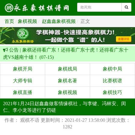
首页
象棋视频
赵鑫鑫象棋视频
正文
公告 |
象棋还得看广东！还得看广东十虎！还得看广东十
虎VS越南十雄！ (07-15)
象棋开局
象棋残局
象棋中局
大师专辑
象棋名著
比赛棋谱
象棋直播
象棋视频
象棋技巧
2021年1月24日赵鑫鑫做客情缘棋社，与李键、冯林安、闵
仁、李小龙等进行了切磋
作者： 观棋不语
更新时间：2021-01-27 13:58:00
浏览次数：
1282