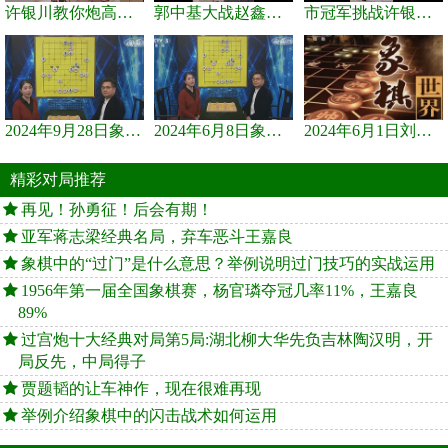
许银川教你炮高兵士象全如何赢士象全，简单四步即可
郭中基大战赵鑫鑫，许银川激情讲解
市冠军挑战许银川，急进中兵变化真激烈！
2024年9月28日象棋世界栏目，刘君、蒋川讲解了第九届杨官璘杯象棋...
2024年6月8日象棋世界，刘君、蒋川讲解了第九届杨官璘杯全国象棋...
2024年6月1日刘君、蒋川讲解第三届上海杯象棋大师赛谢靖与李少庚...
精彩对局推荐
再见！孙勇征！后会有期！
亚军蒋志梁经典名局，弃车恶斗王嘉良
象棋中的“过门”是什么意思？举例说明过门技巧的实战运用
1956年第一届全国象棋赛，杨官璘夺冠几率11%，王嘉良
89%
过宫炮十大经典对局第5局:湖北柳大华先负吉林陶汉明，开
局反先，中局得子
贾题韬的让车神作，现在很难再现
举例介绍象棋中的闪击战术如何运用