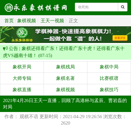
首页
象棋视频
王天一视频
正文
公告 |
象棋还得看广东！还得看广东十虎！还得看广东十
虎VS越南十雄！ (07-15)
象棋开局
象棋残局
象棋中局
大师专辑
象棋名著
比赛棋谱
象棋直播
象棋视频
象棋技巧
2021年4月26日王天一直播，回顾了高港杯与孟辰、曹岩磊的
对局
作者： 观棋不语
更新时间：2021-04-29 19:26:56
浏览次数：
2620