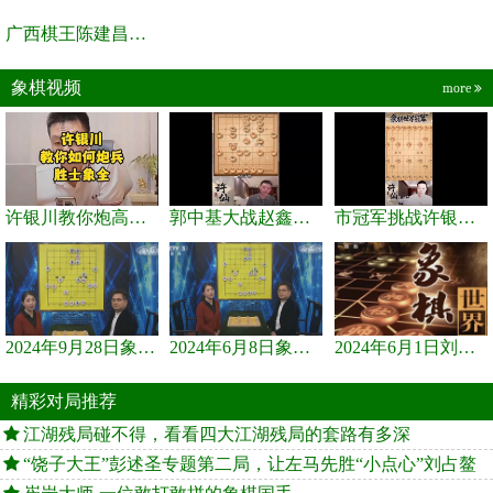
广西棋王陈建昌直播间
象棋视频
more
许银川教你炮高兵士象全如何赢士象全，简单四步即可
郭中基大战赵鑫鑫，许银川激情讲解
市冠军挑战许银川，急进中兵变化真激烈！
2024年9月28日象棋世界栏目，刘君、蒋川讲解了第九届杨官璘杯象棋...
2024年6月8日象棋世界，刘君、蒋川讲解了第九届杨官璘杯全国象棋...
2024年6月1日刘君、蒋川讲解第三届上海杯象棋大师赛谢靖与李少庚...
精彩对局推荐
江湖残局碰不得，看看四大江湖残局的套路有多深
“饶子大王”彭述圣专题第二局，让左马先胜“小点心”刘占鳌