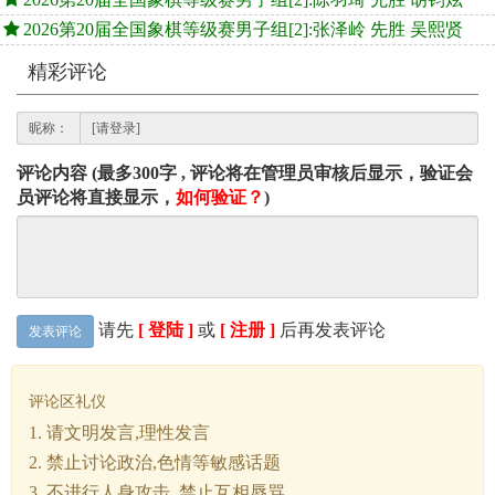
2026第20届全国象棋等级赛男子组[2]:张泽岭 先胜 吴熙贤
精彩评论
昵称：
评论内容 (最多300字 , 评论将在管理员审核后显示，验证会
员评论将直接显示，
如何验证？
)
请先
[ 登陆 ]
或
[ 注册 ]
后再发表评论
发表评论
评论区礼仪
1. 请文明发言,理性发言
2. 禁止讨论政治,色情等敏感话题
3. 不进行人身攻击, 禁止互相辱骂.