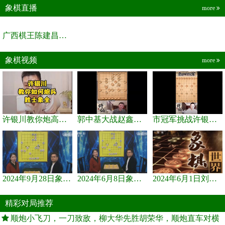
象棋直播
more
广西棋王陈建昌直播间
象棋视频
more
许银川教你炮高兵士象全如何赢士象全，简单四步即可
郭中基大战赵鑫鑫，许银川激情讲解
市冠军挑战许银川，急进中兵变化真激烈！
2024年9月28日象棋世界栏目，刘君、蒋川讲解了第九届杨官璘杯象棋...
2024年6月8日象棋世界，刘君、蒋川讲解了第九届杨官璘杯全国象棋...
2024年6月1日刘君、蒋川讲解第三届上海杯象棋大师赛谢靖与李少庚...
精彩对局推荐
顺炮小飞刀，一刀致敌，柳大华先胜胡荣华，顺炮直车对横