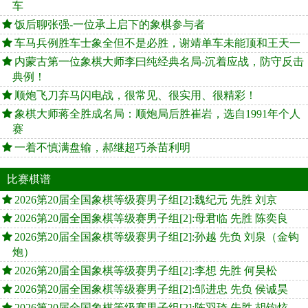
车
饭后聊张强-一位承上启下的象棋参与者
车马兵例胜车士象全但不是必胜，谢靖单车未能顶和王天一
内蒙古第一位象棋大师李曰纯经典名局-沉着应战，防守反击
典例！
顺炮飞刀弃马闪电战，很常见、很实用、很精彩！
象棋大师蒋全胜成名局：顺炮局后胜崔岩，选自1991年个人
赛
一着不慎满盘输，郝继超巧杀苗利明
比赛棋谱
2026第20届全国象棋等级赛男子组[2]:魏纪元 先胜 刘京
2026第20届全国象棋等级赛男子组[2]:母君临 先胜 陈奕良
2026第20届全国象棋等级赛男子组[2]:孙越 先负 刘泉（金钩
炮）
2026第20届全国象棋等级赛男子组[2]:李想 先胜 何昊松
2026第20届全国象棋等级赛男子组[2]:邹进忠 先负 侯诚昊
2026第20届全国象棋等级赛男子组[2]:陈羽琦 先胜 胡钧炫