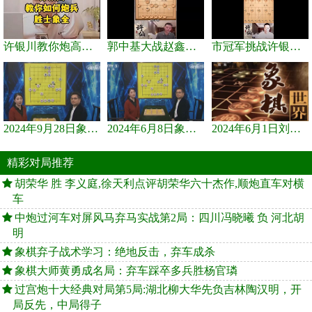
许银川教你炮高兵士象全如何赢士象全，简单四步即可
郭中基大战赵鑫鑫，许银川激情讲解
市冠军挑战许银川，急进中兵变化真激烈！
2024年9月28日象棋世界栏目，刘君、蒋川讲解了第九届杨官璘杯象棋...
2024年6月8日象棋世界，刘君、蒋川讲解了第九届杨官璘杯全国象棋...
2024年6月1日刘君、蒋川讲解第三届上海杯象棋大师赛谢靖与李少庚...
精彩对局推荐
胡荣华 胜 李义庭,徐天利点评胡荣华六十杰作,顺炮直车对横
车
中炮过河车对屏风马弃马实战第2局：四川冯晓曦 负 河北胡
明
象棋弃子战术学习：绝地反击，弃车成杀
象棋大师黄勇成名局：弃车踩卒多兵胜杨官璘
过宫炮十大经典对局第5局:湖北柳大华先负吉林陶汉明，开
局反先，中局得子