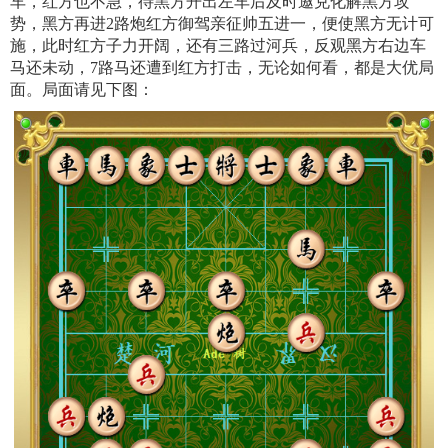
车，红方也不急，待黑方开出左车后及时邀兑化解黑方攻
势，黑方再进2路炮红方御驾亲征帅五进一，便使黑方无计可
施，此时红方子力开阔，还有三路过河兵，反观黑方右边车
马还未动，7路马还遭到红方打击，无论如何看，都是大优局
面。局面请见下图：