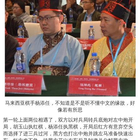
马来西亚棋手杨添任，不知道是不是听不懂中文的缘故，好
像若有所思
第一轮上面两位相遇了，双方以对兵局转兵底炮对左中炮开
局，胡玉山执红棋，杨添任执黑棋，开局后红方有意弃空头
而选择了进三兵过河，黑方也打出中炮并跳左马准备快速出