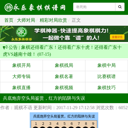
首页
大师对局
精彩对局欣赏
正文
公告 |
象棋还得看广东！还得看广东十虎！还得看广东十
虎VS越南十雄！ (07-15)
象棋开局
象棋残局
象棋中局
大师专辑
象棋名著
比赛棋谱
象棋直播
象棋视频
象棋技巧
兵底炮弃空头局鉴赏，红方的陷阱与失误
作者：观棋不语
更新时间：2017-11-29 17:12:58
浏览次数：6052