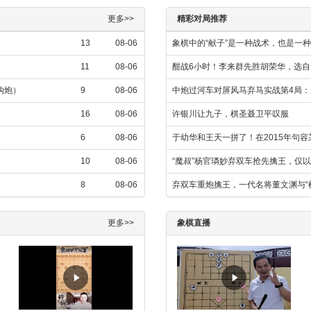
更多>>
精彩对局推荐
13
08-06
象棋中的“献子”是一种战术，也是一
11
08-06
酣战6小时！李来群先胜胡荣华，选
金钩炮）
9
08-06
中炮过河车对屏风马弃马实战第4局：
16
08-06
许银川让九子，棋圣聂卫平叹服
6
08-06
于幼华和王天一拼了！在2015年句
10
08-06
“魔叔”杨官璘妙弃双车抢先擒王，仅
8
08-06
弃双车重炮擒王，一代名将董文渊与“
更多>>
象棋直播