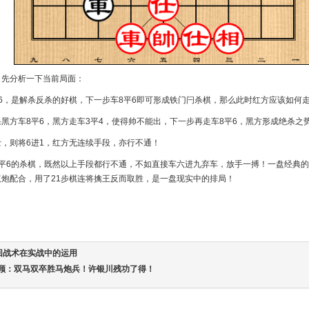
，先分析一下当前局面：
6，是解杀反杀的好棋，下一步车8平6即可形成铁门闩杀棋，那么此时红方应该如何
黑方车8平6，黑方走车3平4，使得帅不能出，下一步再走车8平6，黑方形成绝杀之
，则将6进1，红方无连续手段，亦行不通！
8平6的杀棋，既然以上手段都行不通，不如直接车六进九弃车，放手一搏！一盘经典
炮配合，用了21步棋连将擒王反而取胜，是一盘现实中的排局！
回战术在实战中的运用
回顾：双马双卒胜马炮兵！许银川残功了得！