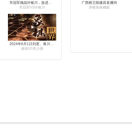
市冠军挑战许银川，急进中兵变化真激烈！
广西棋王陈建昌直播间
市冠军VS许银川
讲棋风格幽默
2024年6月1日刘君、蒋川讲解第三届上海杯象棋大师赛谢靖与李少庚的对局
谢靖VS李少庚