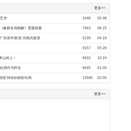
更多>>
种艺术
1048
05-08
自《象棋名局精解》贾题韬著
7943
06-25
广东张学潮 胜 河南武俊强
5228
04-18
9157
05-28
容茅山杯上！
6933
10-24
以此局作为怀念
8445
01-05
棋怪”钟珍的精彩对局
13580
02-05
更多>>