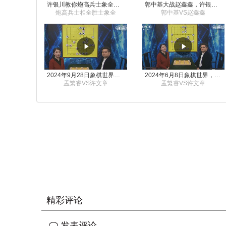
许银川教你炮高兵士象全如何赢士象全，简单四步即可
郭中基大战赵鑫鑫，许银川激情讲解
炮高兵士相全胜士象全
郭中基VS赵鑫鑫
2024年9月28日象棋世界栏目，刘君、蒋川讲解了第九届杨官璘杯象棋公开赛孟繁睿与许文章的对局
2024年6月8日象棋世界，刘君、蒋川讲解了第九届杨官璘杯全国象棋公开赛孟繁睿与许文章的对局
孟繁睿VS许文章
孟繁睿VS许文章
精彩评论
发表评论