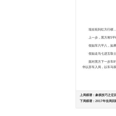
现在轮到红方行棋
上一步，黑方将5平
假如车六平八，如果
假如走马七进五取士
面对黑方下一步车
华以弃车入局，以车马双
上局棋谱：
象棋技巧之迂
下局棋谱：
2017年佳局