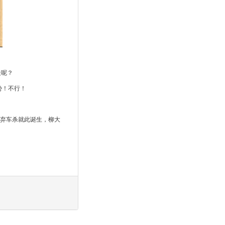
走呢？
势！不行！
的弃车杀就此诞生，柳大