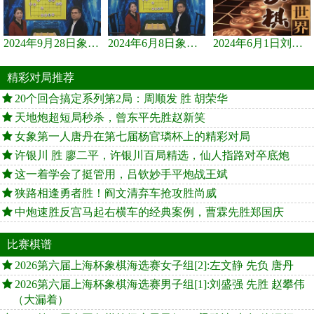
2024年9月28日象棋世界栏目，刘君、蒋川讲解了第九届杨官璘杯象棋...
2024年6月8日象棋世界，刘君、蒋川讲解了第九届杨官璘杯全国象棋...
2024年6月1日刘君、蒋川讲解第三届上海杯象棋大师赛谢靖与李少庚...
精彩对局推荐
20个回合搞定系列第2局：周顺发 胜 胡荣华
天地炮超短局秒杀，曾东平先胜赵新笑
女象第一人唐丹在第七届杨官璘杯上的精彩对局
许银川 胜 廖二平，许银川百局精选，仙人指路对卒底炮
这一着学会了挺管用，吕钦妙手平炮战王斌
狭路相逢勇者胜！阎文清弃车抢攻胜尚威
中炮速胜反宫马起右横车的经典案例，曹霖先胜郑国庆
比赛棋谱
2026第六届上海杯象棋海选赛女子组[2]:左文静 先负 唐丹
2026第六届上海杯象棋海选赛男子组[1]:刘盛强 先胜 赵攀伟
（大漏着）