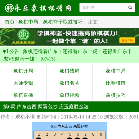
首页
象棋中局
象棋夺子取胜技巧
正文
公告 |
象棋还得看广东！还得看广东十虎！还得看广东十
虎VS越南十雄！ (07-15)
象棋开局
象棋残局
象棋中局
大师专辑
象棋名著
比赛棋谱
象棋直播
象棋视频
象棋技巧
第6局 声东击西 两翼包抄 庄玉庭胜金波
作者：观棋不语
更新时间：2018-05-14 14:25:10
浏览次数：3051