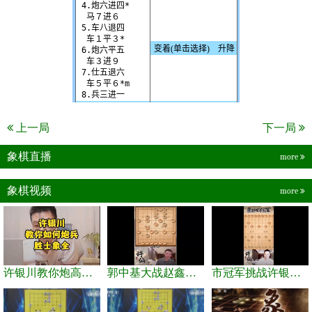
上一局
下一局
象棋直播
more
象棋视频
more
许银川教你炮高兵士象全如何赢士象全，简单四步即可
郭中基大战赵鑫鑫，许银川激情讲解
市冠军挑战许银川，急进中兵变化真激烈！