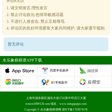
评论区礼仪
1. 请文明发言,理性发言
2. 禁止讨论政治,色情等敏感话题
3. 不进行人身攻击, 禁止互相辱骂.
4. 评论区的良好环境要靠大家共同维护, 请大家遵守规则.
暂无评论
永乐象棋棋谱APP下载
上海市浦东新区浦东大道2742弄中环滨江大厦
ecnecn168#126.com 域名：www.xiangqiqipu.com
Copyright ©
永乐象棋棋谱网
浙ICP备17038741号