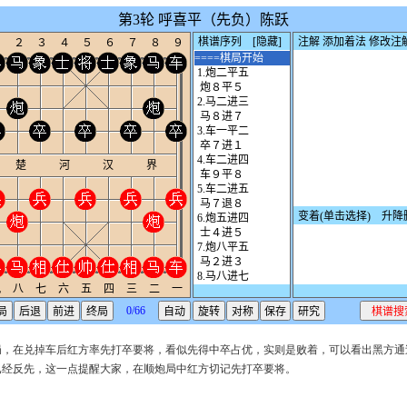
局，在兑掉车后红方率先打卒要将，看似先得中卒占优，实则是败着，可以看出黑方通
已经反先，这一点提醒大家，在顺炮局中红方切记先打卒要将。