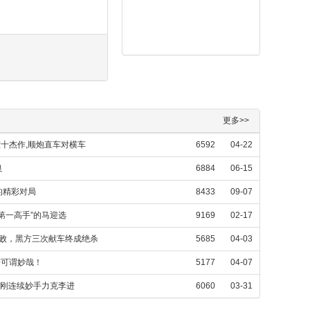
更多>>
六十杰作,顺炮直车对横车
6592
04-22
良
6884
06-15
的精彩对局
8433
09-07
第一高手”的马迎选
9169
02-17
失败，黑方三次献车终成绝杀
5685
04-03
进可谓妙哉！
5177
04-07
柳刚连续妙手力克李进
6060
03-31