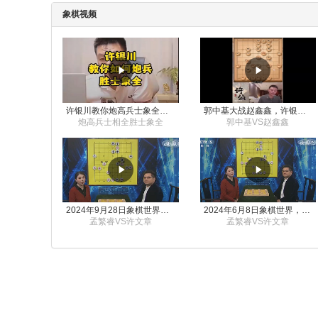
象棋视频
许银川教你炮高兵士象全如何赢士象全，简单四步即可
郭中基大战赵鑫鑫，许银川激情讲解
炮高兵士相全胜士象全
郭中基VS赵鑫鑫
2024年9月28日象棋世界栏目，刘君、蒋川讲解了第九届杨官璘杯象棋公开赛孟繁睿与许文章的对局
2024年6月8日象棋世界，刘君、蒋川讲解了第九届杨官璘杯全国象棋公开赛孟繁睿与许文章的对局
孟繁睿VS许文章
孟繁睿VS许文章