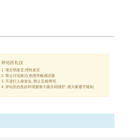
评论区礼仪
1. 请文明发言,理性发言
2. 禁止讨论政治,色情等敏感话题
3. 不进行人身攻击, 禁止互相辱骂.
4. 评论区的良好环境要靠大家共同维护, 请大家遵守规则.