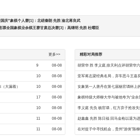
迎国庆”象棋个人赛[1]：北碚秦朗 先胜 渝北蒋良武
育彩票全国象棋业余棋王赛甘肃总决赛[3]：高继明 先胜 杜曜臣
更多>>
精彩对局推荐
9
08-08
胡荣华 胜 李义庭,徐天利点评胡荣华
10
08-08
亚军蒋志梁经典名局，弃车恶斗王嘉
攀伟（大漏着）
10
08-08
女象第一人唐丹在第七届杨官璘杯上
17
08-08
象棋特级大师柳大华与被他夸为“业余
10
08-08
李义庭 先负 杨官璘，红方弃子抢攻
11
08-08
赵鑫鑫 先胜 陈日福 回马金枪以退为
11
08-08
在对捉子中寻找机会，贵州“游侠”陈