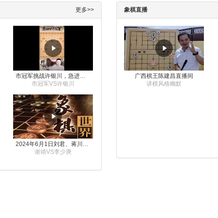
更多>>
象棋直播
市冠军挑战许银川，急进中兵变化真激烈！
广西棋王陈建昌直播间
市冠军VS许银川
讲棋风格幽默
2024年6月1日刘君、蒋川讲解第三届上海杯象棋大师赛谢靖与李少庚的对局
谢靖VS李少庚