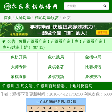
首页
大师对局
精彩对局欣赏
正文
公告 |
象棋还得看广东！还得看广东十虎！还得看广东十
虎VS越南十雄！ (07-15)
象棋开局
象棋残局
象棋中局
大师专辑
象棋名著
比赛棋谱
象棋直播
象棋视频
象棋技巧
许银川 胜 阎文清，许银川百局精选，中炮对反宫马
作者：观棋不语
更新时间：2016-04-12 17:02:33
浏览次数：6338