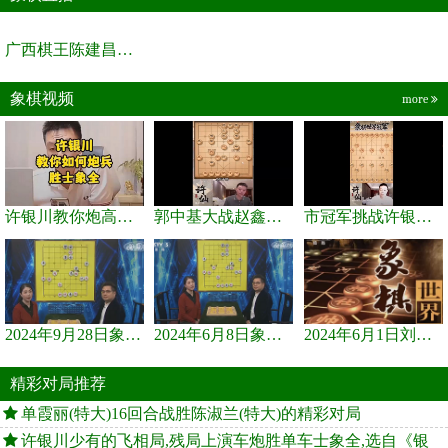
广西棋王陈建昌直播间
象棋视频
more
许银川教你炮高兵士象全如何赢士象全，简单四步即可
郭中基大战赵鑫鑫，许银川激情讲解
市冠军挑战许银川，急进中兵变化真激烈！
2024年9月28日象棋世界栏目，刘君、蒋川讲解了第九届杨官璘杯象棋...
2024年6月8日象棋世界，刘君、蒋川讲解了第九届杨官璘杯全国象棋...
2024年6月1日刘君、蒋川讲解第三届上海杯象棋大师赛谢靖与李少庚...
精彩对局推荐
单霞丽(特大)16回合战胜陈淑兰(特大)的精彩对局
许银川少有的飞相局,残局上演车炮胜单车士象全,选自《银