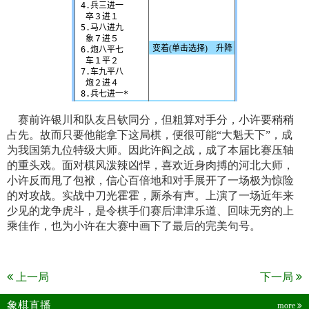
赛前许银川和队友吕钦同分，但粗算对手分，小许要稍稍
占先。故而只要他能拿下这局棋，便很可能“大魁天下”，成
为我国第九位特级大师。因此许阎之战，成了本届比赛压轴
的重头戏。面对棋风泼辣凶悍，喜欢近身肉搏的河北大师，
小许反而甩了包袱，信心百倍地和对手展开了一场极为惊险
的对攻战。实战中刀光霍霍，厮杀有声。上演了一场近年来
少见的龙争虎斗，是令棋手们赛后津津乐道、回味无穷的上
乘佳作，也为小许在大赛中画下了最后的完美句号。
上一局
下一局
象棋直播
more