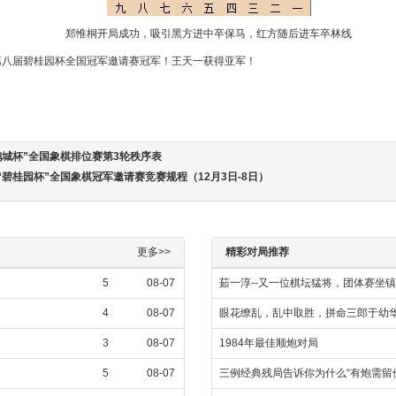
郑惟桐开局成功，吸引黑方进中卒保马，红方随后进车卒林线
第八届碧桂园杯全国冠军邀请赛冠军！王天一获得亚军！
“鹏城杯”全国象棋排位赛第3轮秩序表
届“碧桂园杯”全国象棋冠军邀请赛竞赛规程（12月3日-8日）
更多>>
精彩对局推荐
5
08-07
茹一淳--又一位棋坛猛将，团体赛坐
4
08-07
眼花缭乱，乱中取胜，拼命三郎于幼
3
08-07
1984年最佳顺炮对局
5
08-07
三例经典残局告诉你为什么“有炮需留