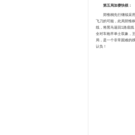
第五局加赛快棋：
郑惟桐先行继续采
飞刀的可能，此局郑惟
线，将黑马逼回1路底
全对车炮卒单士双象，
局，是一个非常困难的
认负！