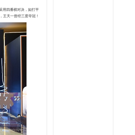
赛采用四番棋对决，如打平
，王天一曾经三度夺冠！