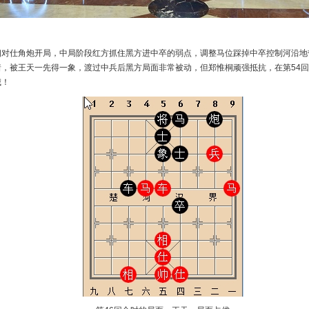
相对仕角炮开局，中局阶段红方抓住黑方进中卒的弱点，调整马位踩掉中卒控制河沿地
着，被王天一先得一象，渡过中兵后黑方局面非常被动，但郑惟桐顽强抵抗，在第54
城！