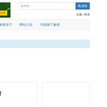
搜索
注册
|
登录
象棋技巧
网站公告
与电脑下象棋
篑