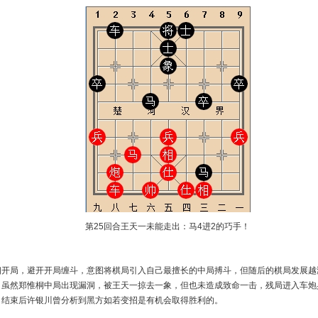
第25回合王天一未能走出：马4进2的巧手！
相开局，避开开局缠斗，意图将棋局引入自己最擅长的中局搏斗，但随后的棋局发展越
，虽然郑惟桐中局出现漏洞，被王天一掠去一象，但也未造成致命一击，残局进入车炮
，结束后许银川曾分析到黑方如若变招是有机会取得胜利的。