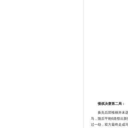
慢棋决赛第二局：
换先后郑惟桐并未
马，随后平炮6路祭出新
过一劫，双方最终走成