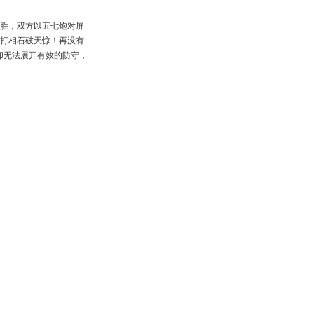
取胜，双方以五七炮对屏
炮打相石破天惊！再没有
却无法展开有效的防守，