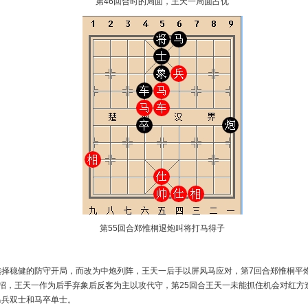
第46回合时的局面，王天一局面占优
第55回合郑惟桐退炮叫将打马得子
选择稳健的防守开局，而改为中炮列阵，王天一后手以屏风马应对，第7回合郑惟桐平
招，王天一作为后手弃象后反客为主以攻代守，第25回合王天一未能抓住机会对红方
马兵双士和马卒单士。