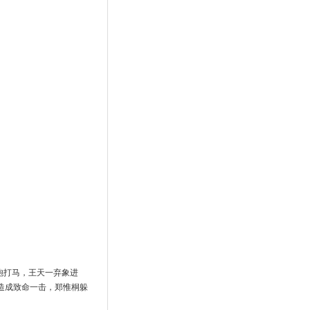
炮打马，王天一弃象进
造成致命一击，郑惟桐躲