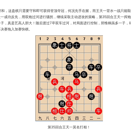
胜2和，这盘棋只需要守和即可获得登顶夺冠，何况先手在握，而王天一背水一战只能
天一成功反先，用双炮过河进行骚扰，继续采取主动进攻的策略，第35回合王天一挥
一子，真是艺高人胆大！随后渡过7卒双车过河，对局面进行控制，郑惟桐虽多一子，
将决赛拖入加赛快棋。
第35回合王天一莫名打相！