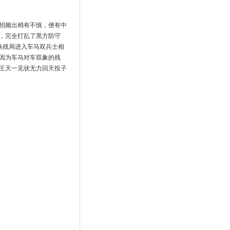
招频出稍有不慎，便有中
，完全打乱了黑方防守
换残局进入车马双兵士相
因为车马对车双象的残
王天一见状无力回天投子