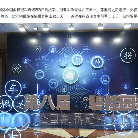
桂园杯全国象棋冠军邀请赛8日晚战罢，冠亚军争夺战在王天一、郑惟桐之间进行，决
定胜负，郑惟桐最终在快棋赛中击败王天一，首次夺得该项赛事冠军，王天一获得亚军