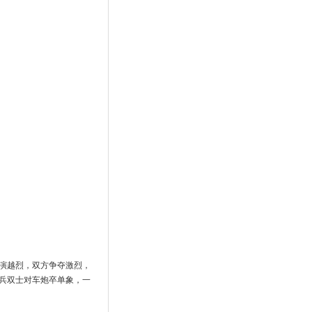
演越烈，双方争夺激烈，
兵双士对车炮卒单象，一