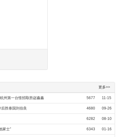
更多>>
镇杭州第一台怪招取胜赵鑫鑫
5677
11-15
华后胜泰国刘伯良
4680
09-26
6282
08-10
他家士”
6343
01-16