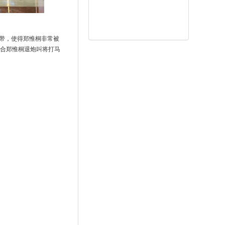
带，使得郑惟桐非常被
回合郑惟桐退炮叫将打马