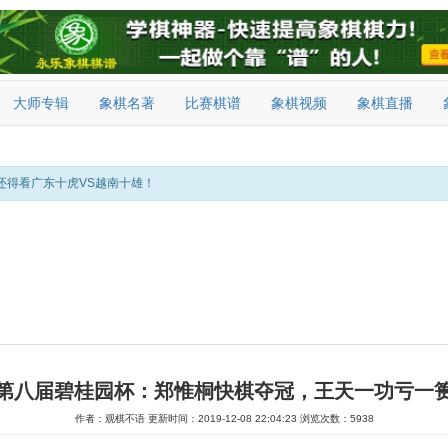
大师专辑
象棋名著
比赛棋谱
象棋视频
象棋直播
还得看广东十虎VS越南十雄！
第八届碧桂园杯：郑惟桐快棋夺冠，王天一功亏一
作者：观棋不语
更新时间：2019-12-08 22:04:23
浏览次数：5938