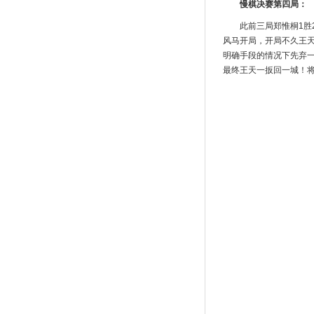
慢棋决赛第四局：
此前三局郑惟桐1
风马开局，开局不久王
明确手段的情况下先弃
最终王天一扳回一城！