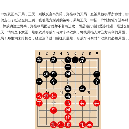
用中炮双正马开局，王天一则以反宫马列阵，郑惟桐的开局一直被其他棋手所称赞，新
桐便走出了挺起左侧三兵，吸引黑方踩兵的策略，果然王天一中招，郑惟桐驱车进卒林
线，并成功渡过两兵，郑惟桐局面占优并不着急进攻，而是稳扎稳打逐步推进，经过交
王天一情急之下意图一炮换双兵形成车马对车卒双象，将棋局拖入对己方有利的局面，
残局！郑惟桐未给机会，经过运子过门后抓死黑炮，形成车马兵对车双象的必胜局面，