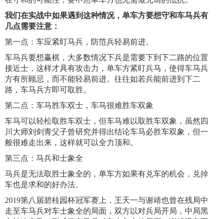
我们在实战中如果遇到这种情况，单车方要想守和车马兵有
几点需要注意：
第一点：车应紧盯马兵，防范兵轻易前进。
车马兵要想赢棋，大多数情况下兵是需要下到下二路的位置
接近士，这样才具有攻击力，单车方紧盯兵马，使得车马兵
方有所顾忌，而不能轻易前进。往往如若兵能前进到下二
路，车马兵方即可取胜。
第二点：车马胜车双士，车马很难胜车双象
车马可以轻松取胜车双士，但车马难以取胜车双象，虽然四
川大师刘剑青父子曾研究并得出结论车马必胜车双象，但一
般很难走出来，这样就可以全力顶和。
第三点：马兵和士象全
马兵是无法取胜士象全的，单车方如果有兑车的机会，兑掉
车也是求和的好办法。
2019第八届碧桂园杯冠军赛上，王天一与谢靖也曾在残局中
走至车马兵对车士象全的局面，双方以对兵局开局，中局黑