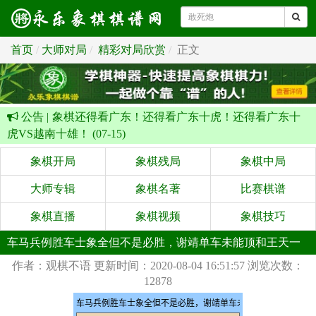
首页
大师对局
精彩对局欣赏
正文
公告 |
象棋还得看广东！还得看广东十虎！还得看广东十
虎VS越南十雄！ (07-15)
象棋开局
象棋残局
象棋中局
大师专辑
象棋名著
比赛棋谱
象棋直播
象棋视频
象棋技巧
车马兵例胜车士象全但不是必胜，谢靖单车未能顶和王天一
作者：观棋不语
更新时间：2020-08-04 16:51:57
浏览次数：
12878