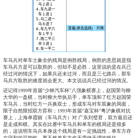
车马兵对单车士象全的残局是例胜残局，例胜的意思就是指
车马兵方是可以取胜的，但却不是必胜，这里说的是在兵已
经过河的情况下，如果兵还未过河，而且是三七路兵，那车
马兵方取胜的难度就会更大。本文说说兵已经过河的情况。
还记得1999年首届“少林汽车杯”八强象棋赛上，赵国荣与柳
大华的一盘棋，当时柳大华执后手，单车顶和了红方赵国荣
车马兵，当时红方一兵换双士，形成车马对车双象的局面，
限于自然限招双方弈和；1993年首届“嘉宝杯”粤沪象棋对抗
赛上，上海单霞丽（车马兵方）对 广东刘璧君，双方最后还
是走成和棋。其实在比赛中车马兵和单车的棋局还是很多
的，这说明车马兵本身这个残局是有一定挑战性，单车方存
在守和的可能性，要不然单车方也无需做无谓的抵抗。