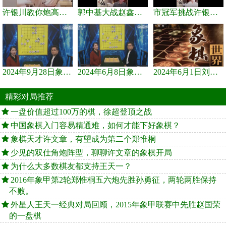
许银川教你炮高兵士象全如何赢士象全，简单四步即可
郭中基大战赵鑫鑫，许银川激情讲解
市冠军挑战许银川，急进中兵变化真激烈！
2024年9月28日象棋世界栏目，刘君、蒋川讲解了第九届杨官璘杯象棋...
2024年6月8日象棋世界，刘君、蒋川讲解了第九届杨官璘杯全国象棋...
2024年6月1日刘君、蒋川讲解第三届上海杯象棋大师赛谢靖与李少庚...
精彩对局推荐
一盘价值超过100万的棋，徐超登顶之战
中国象棋入门容易精通难，如何才能下好象棋？
象棋天才许文章，有望成为第二个郑惟桐
少见的双仕角炮阵型，聊聊许文章的象棋开局
为什么大多数棋友都支持王天一？
2016年象甲第2轮郑惟桐五六炮先胜孙勇征，两轮两胜保持
不败。
外星人王天一经典对局回顾，2015年象甲联赛中先胜赵国荣
的一盘棋