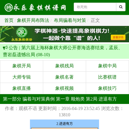
首页
象棋开局布阵法
布局骗着与对策
正文
公告 |
第六届上海杯象棋大师公开赛海选赛结束，孟辰、
曹岩磊遗憾出局 (08-10)
象棋开局
象棋残局
象棋中局
大师专辑
象棋名著
比赛棋谱
象棋直播
象棋视频
象棋技巧
第一部分 骗着与对策典例 第一章 顺炮类 第2局 进退有方
作者：观棋不语
更新时间：2016-04-19 23:52:45
浏览次数：
13810