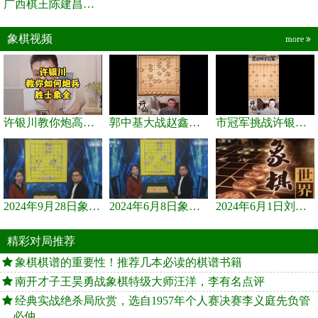
广西棋王陈建昌直播间
象棋视频
more
许银川教你炮高兵士象全如何赢士象全，简单四步即可
郭中基大战赵鑫鑫，许银川激情讲解
市冠军挑战许银川，急进中兵变化真激烈！
2024年9月28日象棋世界栏目，刘君、蒋川讲解了第九届杨官璘杯象棋...
2024年6月8日象棋世界，刘君、蒋川讲解了第九届杨官璘杯全国象棋...
2024年6月1日刘君、蒋川讲解第三届上海杯象棋大师赛谢靖与李少庚...
精彩对局推荐
象棋棋谱的重要性！推荐几本必读的棋谱书籍
南开才子王昊勇战象棋特级大师汪洋，李有名点评
经典实战绝杀局欣赏，选自1957年个人赛决赛李义庭先负管
必仲