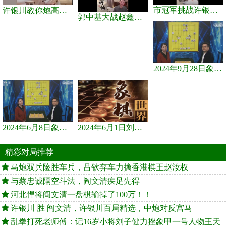
市冠军挑战许银川，急进中兵变化真激烈！
许银川教你炮高兵士象全如何赢士象全，简单四步即可
郭中基大战赵鑫鑫，许银川激情讲解
2024年9月28日象棋世界栏目，刘君、蒋川讲解了第九届杨官璘杯象棋...
2024年6月8日象棋世界，刘君、蒋川讲解了第九届杨官璘杯全国象棋...
2024年6月1日刘君、蒋川讲解第三届上海杯象棋大师赛谢靖与李少庚...
精彩对局推荐
马炮双兵险胜车兵，吕钦弃车力擒香港棋王赵汝权
与蔡忠诚隔空斗法，阎文清疾足先得
河北悍将阎文清一盘棋输掉了100万！！
许银川 胜 阎文清，许银川百局精选，中炮对反宫马
乱拳打死老师傅：记16岁小将刘子健力挫象甲一号人物王天