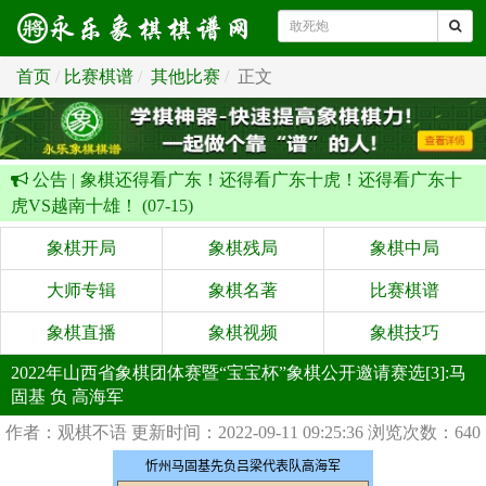
首页
比赛棋谱
其他比赛
正文
公告 |
象棋还得看广东！还得看广东十虎！还得看广东十
虎VS越南十雄！ (07-15)
象棋开局
象棋残局
象棋中局
大师专辑
象棋名著
比赛棋谱
象棋直播
象棋视频
象棋技巧
2022年山西省象棋团体赛暨“宝宝杯”象棋公开邀请赛选[3]:马
固基 负 高海军
作者：观棋不语
更新时间：2022-09-11 09:25:36
浏览次数：640