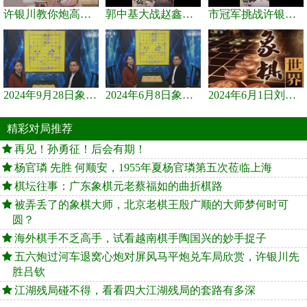
许银川教你炮高兵士象全如何赢士象全，简单四步即可
郭中基大战赵鑫鑫，许银川激情讲解
市冠军挑战许银川，急进中兵变化真激烈！
2024年9月28日象棋世界栏目，刘君、蒋川讲解了第九届杨官璘杯象棋...
2024年6月8日象棋世界，刘君、蒋川讲解了第九届杨官璘杯全国象棋...
2024年6月1日刘君、蒋川讲解第三届上海杯象棋大师赛谢靖与李少庚...
精彩对局推荐
再见！孙勇征！后会有期！
杨官璘 先胜 何顺安，1955年夏杨官璘第五次莅临上海
棋坛往事：广东象棋元老蔡福如的曲折棋路
被弄丢了的象棋大师，北京老棋王殷广顺的大师梦何时可
圆？
海外棋手不乏高手，试看越南棋手陶国兴的妙手捉子
五六炮过河车退窝心炮对屏风马平炮兑车局欣赏，许银川先
胜吕钦
江湖残局碰不得，看看四大江湖残局的套路有多深