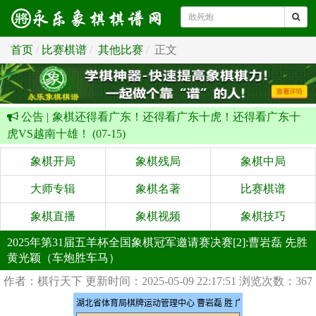
首页
比赛棋谱
其他比赛
正文
公告 |
象棋还得看广东！还得看广东十虎！还得看广东十
虎VS越南十雄！ (07-15)
象棋开局
象棋残局
象棋中局
大师专辑
象棋名著
比赛棋谱
象棋直播
象棋视频
象棋技巧
2025年第31届五羊杯全国象棋冠军邀请赛决赛[2]:曹岩磊 先胜
黄光颖（车炮胜车马）
作者：棋行天下
更新时间：2025-05-09 22:17:51
浏览次数：367