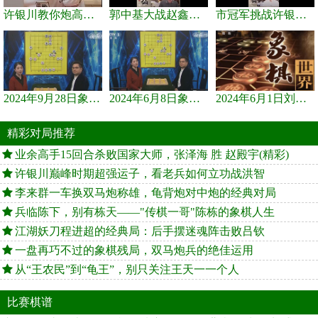
许银川教你炮高兵士象全如何赢士象全，简单四步即可
郭中基大战赵鑫鑫，许银川激情讲解
市冠军挑战许银川，急进中兵变化真激烈！
2024年9月28日象棋世界栏目，刘君、蒋川讲解了第九届杨官璘杯象棋...
2024年6月8日象棋世界，刘君、蒋川讲解了第九届杨官璘杯全国象棋...
2024年6月1日刘君、蒋川讲解第三届上海杯象棋大师赛谢靖与李少庚...
精彩对局推荐
业余高手15回合杀败国家大师，张泽海 胜 赵殿宇(精彩)
许银川巅峰时期超强运子，看老兵如何立功战洪智
李来群一车换双马炮称雄，龟背炮对中炮的经典对局
兵临陈下，别有栋天——"传棋一哥"陈栋的象棋人生
江湖妖刀程进超的经典局：后手摆迷魂阵击败吕钦
一盘再巧不过的象棋残局，双马炮兵的绝佳运用
从“王农民”到“龟王”，别只关注王天一一个人
比赛棋谱