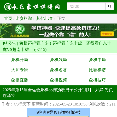
首页
比赛棋谱
其他比赛
正文
公告 |
象棋还得看广东！还得看广东十虎！还得看广东十
虎VS越南十雄！ (07-15)
象棋开局
象棋残局
象棋中局
大师专辑
象棋名著
比赛棋谱
象棋直播
象棋视频
象棋技巧
2025年第15届全运会象棋比赛预赛男子公开组[1]：尹昇 先负
连泽特
作者：棋行天下
更新时间：2025-05-23 10:10:58
浏览次数：211