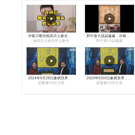
许银川教你炮高兵士象全如何赢士象全，简单四步即可
郭中基大战赵鑫鑫，许银川激情讲解
炮高兵士相全胜士象全
郭中基VS赵鑫鑫
2024年9月28日象棋世界栏目，刘君、蒋川讲解了第九届杨官璘杯象棋公开赛孟繁睿与许文章的对局
2024年6月8日象棋世界，刘君、蒋川讲解了第九届杨官璘杯全国象棋公开赛孟繁睿与许文章的对局
孟繁睿VS许文章
孟繁睿VS许文章