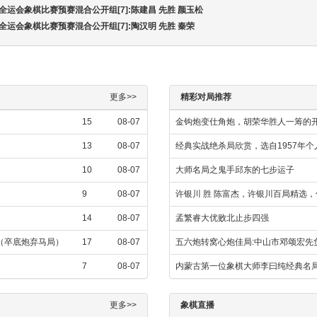
届全运会象棋比赛预赛混合公开组[7]:陈建昌 先胜 颜玉松
届全运会象棋比赛预赛混合公开组[7]:陶汉明 先胜 秦荣
更多>>
精彩对局推荐
15
08-07
金钩炮变仕角炮，胡荣华胜人一筹的
13
08-07
经典实战绝杀局欣赏，选自1957年
10
08-07
大师名局之鬼手邱东的七步运子
9
08-07
许银川 胜 陈富杰，许银川百局精选
14
08-07
孟繁睿大优败北止步四强
飞（卒底炮弃马局）
17
08-07
五六炮转窝心炮佳局:中山市邓颂宏先
7
08-07
内蒙古第一位象棋大师李曰纯经典名局
更多>>
象棋直播