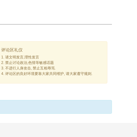
评论区礼仪
1. 请文明发言,理性发言
2. 禁止讨论政治,色情等敏感话题
3. 不进行人身攻击, 禁止互相辱骂.
4. 评论区的良好环境要靠大家共同维护, 请大家遵守规则.