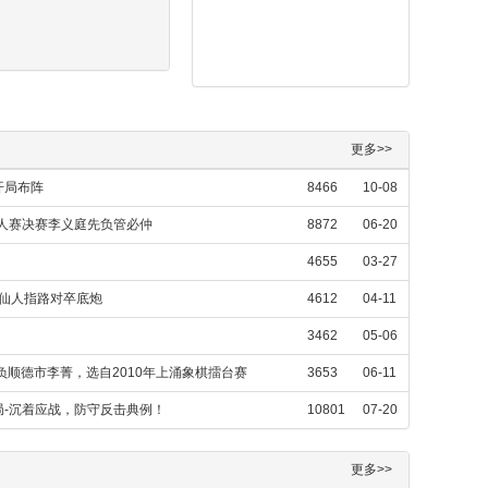
更多>>
开局布阵
8466
10-08
个人赛决赛李义庭先负管必仲
8872
06-20
4655
03-27
，仙人指路对卒底炮
4612
04-11
3462
05-06
负顺德市李菁，选自2010年上涌象棋擂台赛
3653
06-11
-沉着应战，防守反击典例！
10801
07-20
更多>>