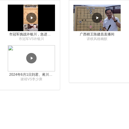
市冠军挑战许银川，急进中兵变化真激烈！
广西棋王陈建昌直播间
市冠军VS许银川
讲棋风格幽默
2024年6月1日刘君、蒋川讲解第三届上海杯象棋大师赛谢靖与李少庚的对局
谢靖VS李少庚