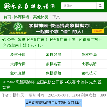
首页
比赛棋谱
其他比赛
正文
公告 |
象棋还得看广东！还得看广东十虎！还得看广东十
虎VS越南十雄！ (07-15)
象棋开局
象棋残局
象棋中局
大师专辑
象棋名著
比赛棋谱
象棋直播
象棋视频
象棋技巧
2025年“高新高港杯”全国象棋公开赛1-4决赛:李翰林 先负 孟
繁睿
作者：棋行天下
更新时间：2025-06-08 18:32:04
浏览次数：390