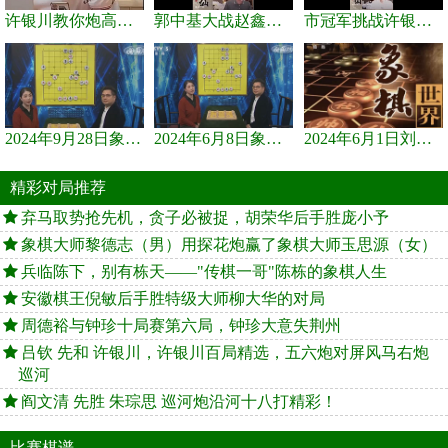
许银川教你炮高兵士象全如何赢士象全，简单四步即可
郭中基大战赵鑫鑫，许银川激情讲解
市冠军挑战许银川，急进中兵变化真激烈！
2024年9月28日象棋世界栏目，刘君、蒋川讲解了第九届杨官璘杯象棋...
2024年6月8日象棋世界，刘君、蒋川讲解了第九届杨官璘杯全国象棋...
2024年6月1日刘君、蒋川讲解第三届上海杯象棋大师赛谢靖与李少庚...
精彩对局推荐
弃马取势抢先机，贪子必被捉，胡荣华后手胜庞小予
象棋大师黎德志（男）用探花炮赢了象棋大师玉思源（女）
兵临陈下，别有栋天——"传棋一哥"陈栋的象棋人生
安徽棋王倪敏后手胜特级大师柳大华的对局
周德裕与钟珍十局赛第六局，钟珍大意失荆州
吕钦 先和 许银川，许银川百局精选，五六炮对屏风马右炮
巡河
阎文清 先胜 朱琮思 巡河炮沿河十八打精彩！
比赛棋谱