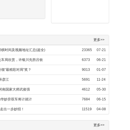
更多>>
棋时间及视频地址汇总(超全)
23365
07-21
兑车局欣赏，许银川先胜吕钦
6373
06-21
领“最精彩对局”奖？
9013
01-07
薛彦江
5691
11-24
胜河南国家大师武俊强
4612
05-30
幼华妙弃双车将计就计
7684
06-15
虑走出一步妙招！
11519
04-08
更多>>