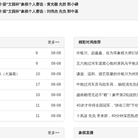
第十届“文园杯”象棋个人赛选：黄光颖 先胜 郭小磷
第十届“文园杯”象棋个人赛选：刘伟杰 先负 郭中基
更多>>
精彩对局推荐
8
08-08
许银川、赵鑫鑫、佐为等象棋大师们讲
9
08-08
五六炮过河车退窝心炮对屏风马平炮
攀伟（大漏着）
10
08-08
谦逊、温和、德艺双馨的许银川为何拒
17
08-08
中炮过河车弃马陷车局， 杨咬清先负
10
08-08
越南赖理兄还不“赖”！象甲第2轮战
11
08-08
40岁才夺得全国冠军，“拼命三郎”于
11
08-08
卜凤波 先负 李来群，40分钟深思熟
更多>>
象棋直播