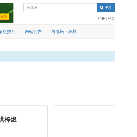
搜索
注册
|
登录
象棋技巧
网站公告
与电脑下象棋
 洪梓煜