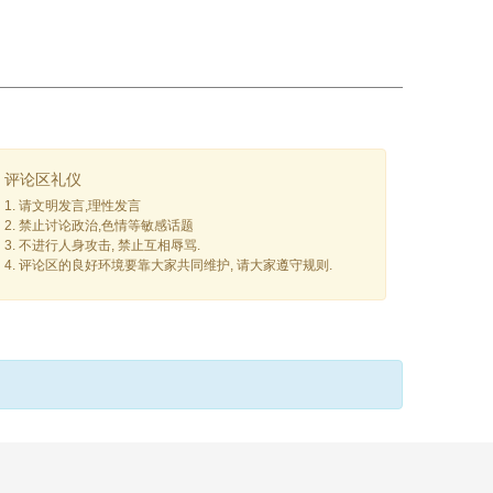
评论区礼仪
1. 请文明发言,理性发言
2. 禁止讨论政治,色情等敏感话题
3. 不进行人身攻击, 禁止互相辱骂.
4. 评论区的良好环境要靠大家共同维护, 请大家遵守规则.