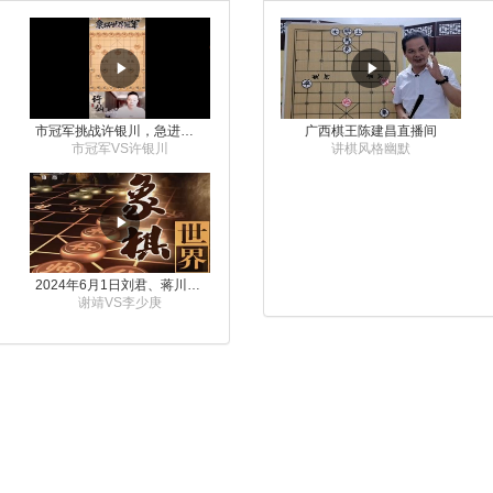
市冠军挑战许银川，急进中兵变化真激烈！
广西棋王陈建昌直播间
市冠军VS许银川
讲棋风格幽默
2024年6月1日刘君、蒋川讲解第三届上海杯象棋大师赛谢靖与李少庚的对局
谢靖VS李少庚