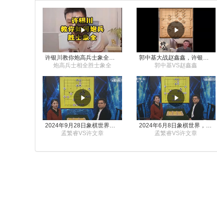
许银川教你炮高兵士象全如何赢士象全，简单四步即可
郭中基大战赵鑫鑫，许银川激情讲解
炮高兵士相全胜士象全
郭中基VS赵鑫鑫
2024年9月28日象棋世界栏目，刘君、蒋川讲解了第九届杨官璘杯象棋公开赛孟繁睿与许文章的对局
2024年6月8日象棋世界，刘君、蒋川讲解了第九届杨官璘杯全国象棋公开赛孟繁睿与许文章的对局
孟繁睿VS许文章
孟繁睿VS许文章