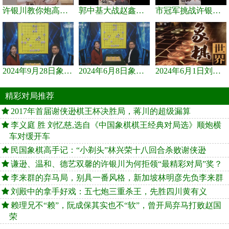
许银川教你炮高兵士象全如何赢士象全，简单四步即可
郭中基大战赵鑫鑫，许银川激情讲解
市冠军挑战许银川，急进中兵变化真激烈！
2024年9月28日象棋世界栏目，刘君、蒋川讲解了第九届杨官璘杯象棋...
2024年6月8日象棋世界，刘君、蒋川讲解了第九届杨官璘杯全国象棋...
2024年6月1日刘君、蒋川讲解第三届上海杯象棋大师赛谢靖与李少庚...
精彩对局推荐
2017年首届谢侠逊棋王杯决胜局，蒋川的超级漏算
李义庭 胜 刘忆慈,选自《中国象棋棋王经典对局选》顺炮横
车对缓开车
民国象棋高手记：“小剃头”林兴荣十八回合杀败谢侠逊
谦逊、温和、德艺双馨的许银川为何拒领“最精彩对局”奖？
李来群的弃马局，别具一番风格，新加坡林明彦先负李来群
刘殿中的拿手好戏：五七炮三重杀王，先胜四川黄有义
赖理兄不“赖”，阮成保其实也不“软”，曾开局弃马打败赵国
荣