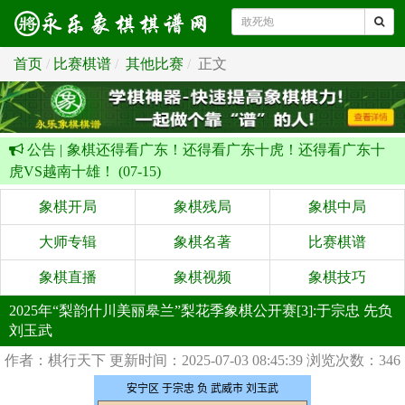
首页
比赛棋谱
其他比赛
正文
公告 |
象棋还得看广东！还得看广东十虎！还得看广东十
虎VS越南十雄！ (07-15)
象棋开局
象棋残局
象棋中局
大师专辑
象棋名著
比赛棋谱
象棋直播
象棋视频
象棋技巧
2025年“梨韵什川美丽皋兰”梨花季象棋公开赛[3]:于宗忠 先负
刘玉武
作者：棋行天下
更新时间：2025-07-03 08:45:39
浏览次数：346